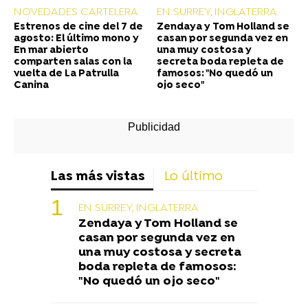
NOVEDADES CARTELERA
EN SURREY, INGLATERRA
Estrenos de cine del 7 de
Zendaya y Tom Holland se
agosto: El último mono y
casan por segunda vez en
En mar abierto
una muy costosa y
comparten salas con la
secreta boda repleta de
vuelta de La Patrulla
famosos: "No quedó un
Canina
ojo seco"
Las más vistas
Lo último
EN SURREY, INGLATERRA
Zendaya y Tom Holland se
casan por segunda vez en
una muy costosa y secreta
boda repleta de famosos:
"No quedó un ojo seco"