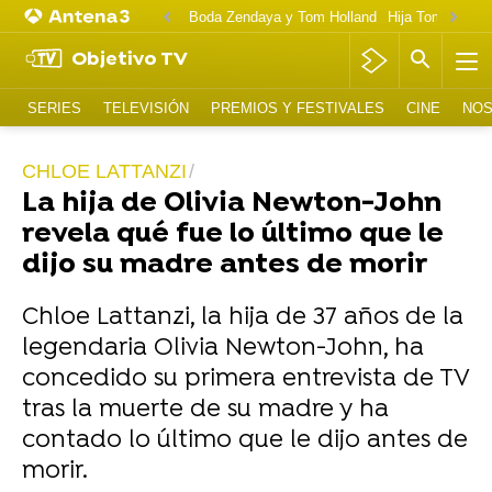
Boda Zendaya y Tom Holland
Hija Tom Cruise 
Objetivo TV
SERIES
TELEVISIÓN
PREMIOS Y FESTIVALES
CINE
NOS
CHLOE LATTANZI
La hija de Olivia Newton-John
revela qué fue lo último que le
dijo su madre antes de morir
Chloe Lattanzi, la hija de 37 años de la
legendaria Olivia Newton-John, ha
concedido su primera entrevista de TV
tras la muerte de su madre y ha
contado lo último que le dijo antes de
morir.