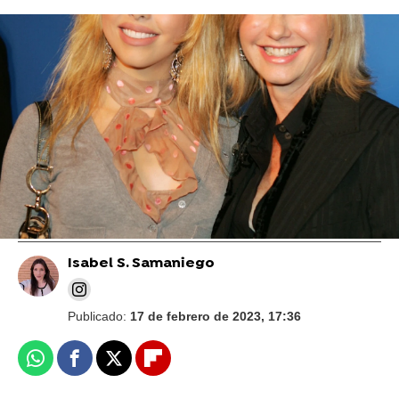
La lucha de Olivia Newton-John por salvar a
su única hija de las adicciones y la anorexia
El emotivo homenaje a Olivia Newton-John de
su desconocida hija Chloe, que ha heredado
sus ojos
Isabel S. Samaniego
Publicado:
17 de febrero de 2023, 17:36
Whatsapp
Facebook
X
Flipboard