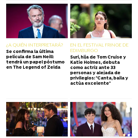
¿A QUIÉN INTERPRETARÁ?
EN EL FESTIVAL FRINGE DE
EDIMBURGO
Se confirma la última
película de Sam Neill:
Suri, hija de Tom Cruise y
tendrá un papel póstumo
Katie Holmes, debuta
en The Legend of Zelda
como actriz ante 33
personas y alejada de
privilegios: "Canta, baila y
actúa excelente"