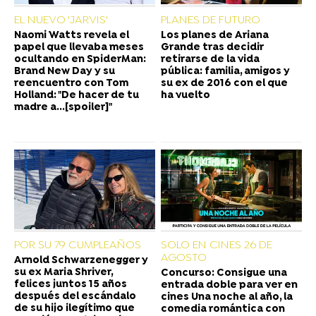
EL NUEVO 'JARVIS'
PLANES DE FUTURO
Naomi Watts revela el
Los planes de Ariana
papel que llevaba meses
Grande tras decidir
ocultando en SpiderMan:
retirarse de la vida
Brand New Day y su
pública: familia, amigos y
reencuentro con Tom
su ex de 2016 con el que
Holland: "De hacer de tu
ha vuelto
madre a...[spoiler]"
POR SU 79 CUMPLEAÑOS
SOLO EN CINES 26 DE
AGOSTO
Arnold Schwarzenegger y
su ex Maria Shriver,
Concurso: Consigue una
felices juntos 15 años
entrada doble para ver en
después del escándalo
cines Una noche al año, la
de su hijo ilegítimo que
comedia romántica con