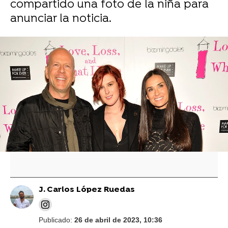
compartido una foto de la niña para
anunciar la noticia.
La foto de Demi Moore y Bruce Willis cuando
eran pareja que ha compartido la actual mujer
del actor: "Me gustaban"
El vídeo de Bruce Willis renovando sus votos
con su mujer, Emma Heming, en su
aniversario de boda
J. Carlos López Ruedas
Publicado:
26 de abril de 2023, 10:36