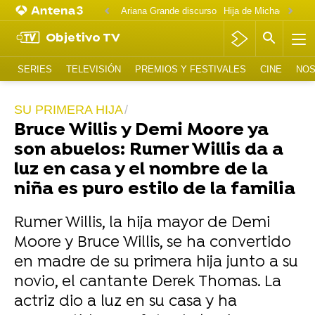
Ariana Grande discurso
Objetivo TV
SERIES
TELEVISIÓN
PREMIOS Y FESTIVALES
CINE
NOS
SU PRIMERA HIJA
Bruce Willis y Demi Moore ya
son abuelos: Rumer Willis da a
luz en casa y el nombre de la
niña es puro estilo de la familia
Rumer Willis, la hija mayor de Demi
Moore y Bruce Willis, se ha convertido
en madre de su primera hija junto a su
novio, el cantante Derek Thomas. La
actriz dio a luz en su casa y ha