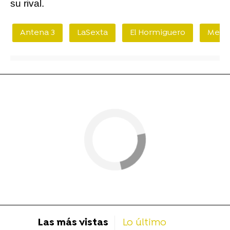
su rival.
Antena 3
LaSexta
El Hormiguero
Me Re
Las más vistas
Lo último