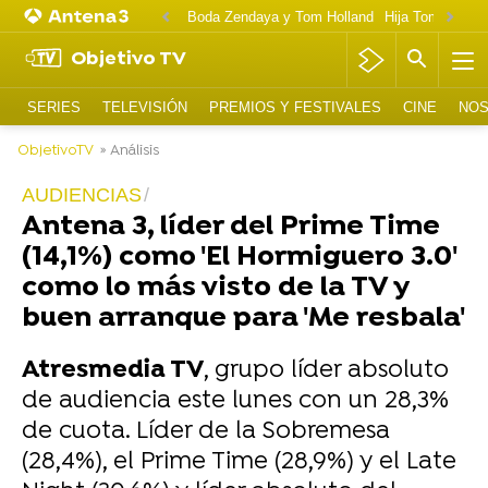
Boda Zendaya y Tom Holland
Hija Tom Cruise 
Objetivo TV
SERIES
TELEVISIÓN
PREMIOS Y FESTIVALES
CINE
NOS
ObjetivoTV
» Análisis
AUDIENCIAS
Antena 3, líder del Prime Time
(14,1%) como 'El Hormiguero 3.0'
como lo más visto de la TV y
buen arranque para 'Me resbala'
Atresmedia TV
, grupo líder absoluto
de audiencia este lunes con un 28,3%
de cuota. Líder de la Sobremesa
(28,4%), el Prime Time (28,9%) y el Late