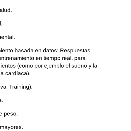
alud.
.
mental.
miento basada en datos: Respuestas
 entrenamiento en tiempo real, para
mientos (como por ejemplo el sueño y la
ia cardíaca).
rval Training).
a.
de peso.
 mayores.