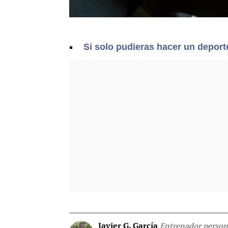
Si solo pudieras hacer un deport
Javier G. García
Entrenador person