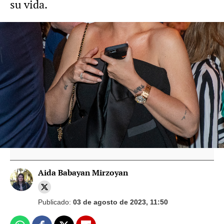
su vida.
Vicky Martín Berrocal habla de sus
problemas con las tallas: "He llorado con
la 46 y también con la 40"
Vicky Martín Berrocal responde a una
seguidora que la llama "gorda": "Ya no me
hace daño leer mensajes como este"
Aida Babayan Mirzoyan
Publicado:
03 de agosto de 2023, 11:50