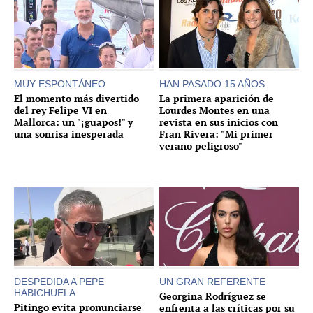
MUY ESPONTÁNEO
HAN PASADO 15 AÑOS
El momento más divertido
La primera aparición de
del rey Felipe VI en
Lourdes Montes en una
Mallorca: un "¡guapos!" y
revista en sus inicios con
una sonrisa inesperada
Fran Rivera: "Mi primer
verano peligroso"
DESPEDIDA A PEPE
UN GRAN REFERENTE
HABICHUELA
Georgina Rodríguez se
Pitingo evita pronunciarse
enfrenta a las críticas por su