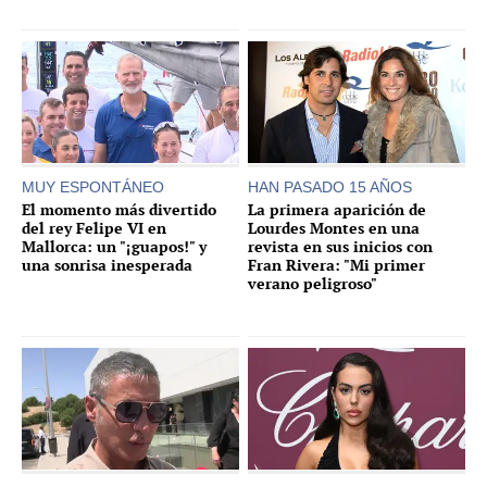
MUY ESPONTÁNEO
HAN PASADO 15 AÑOS
El momento más divertido
La primera aparición de
del rey Felipe VI en
Lourdes Montes en una
Mallorca: un "¡guapos!" y
revista en sus inicios con
una sonrisa inesperada
Fran Rivera: "Mi primer
verano peligroso"