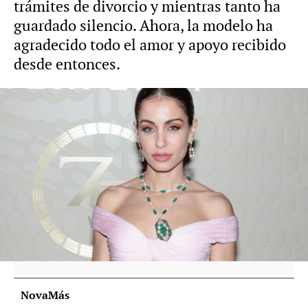
trámites de divorcio y mientras tanto ha
guardado silencio. Ahora, la modelo ha
agradecido todo el amor y apoyo recibido
desde entonces.
Hiba Abouk, tras el escándalo de su
marido Achraf Hakimi: "Estoy en el
presente y lo que pase mañana ni lo sé"
Cayetana Guillén Cuervo, cauta a la hora
de opinar sobre Hiba Abouk: "No quiero
hablar de los demás sin saber"
NovaMás