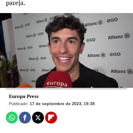
pareja.
Lucía Rivera bromea cuando le dicen que su
ex Marc Márquez tiene nueva novia: "Hombre
ya era hora, ¿no?"
Lucía Rivera se sincera sobre el amor tóxico y
hay quien cree que habla de Marc Márquez
Europa Press
Publicado:
17 de septiembre de 2023, 19:38
Whatsapp
Facebook
X
Flipboard