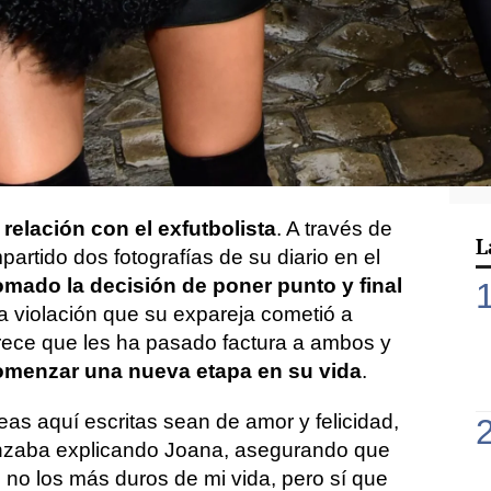
Joana Sanz acudía a la prisión de Birans 2
ni Alves tras más de un mes sin verse
.
r las alarmas ya que la modelo
hacer ninguna declaración y con el rostro
era para menos. Ahora, ya sabemos el
relación con el exfutbolista
. A través de
L
artido dos fotografías de su diario en el
omado la decisión de poner punto y final
a violación que su expareja cometió a
rece que les ha pasado factura a ambos y
omenzar una nueva etapa en su vida
.
eas aquí escritas sean de amor y felicidad,
nzaba explicando Joana, asegurando que
 no los más duros de mi vida, pero sí que