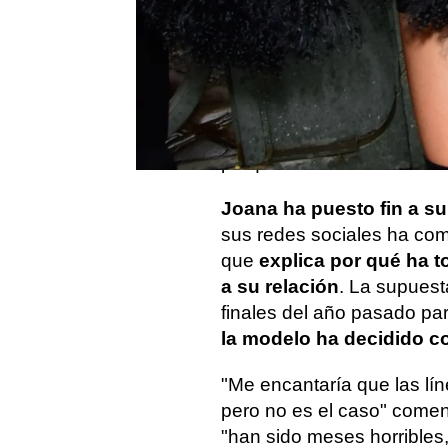
El pasado fin de semana,
para reencontrarse con Da
Una visita que hacía salta
abandonaba la cárcel sin 
completamente serio. No 
porqué.
Joana ha puesto fin a su 
sus redes sociales ha comp
que
explica por qué ha t
a su relación
. La supuest
finales del año pasado pa
la modelo ha decidido c
"Me encantaría que las lín
pero no es el caso" come
"han sido meses horribles,