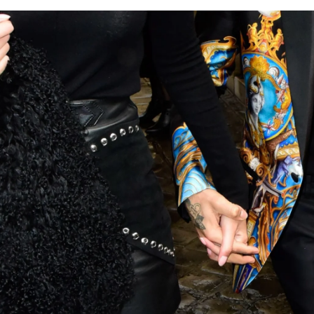
ta los problemas que tiene en la piel a causa del estré
Whatsapp
Facebook
X
Flipboa