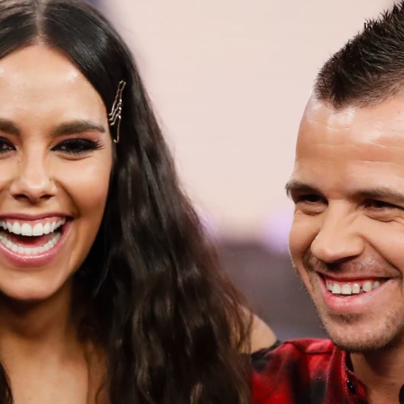
z Muñoz "está comiéndose todo el chaparrón" del embara
Whatsapp
Facebook
X
Flipboa
8