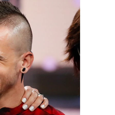
zo: "Hay veces que digo 'ay pobre'"
rd