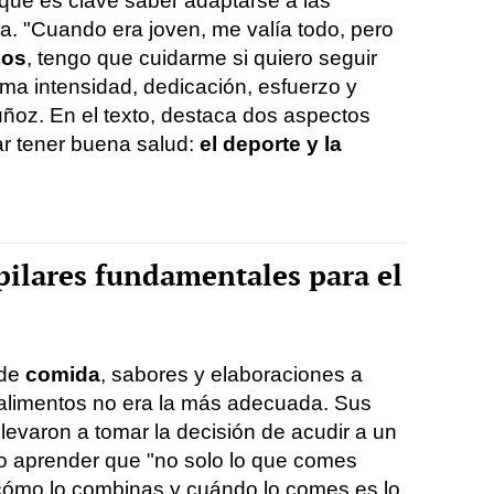
 que es clave saber adaptarse a las
. "Cuando era joven, me valía todo, pero
ños
, tengo que cuidarme si quiero seguir
ma intensidad, dedicación, esfuerzo y
uñoz. En el texto, destaca dos aspectos
ar tener buena salud:
el deporte y la
pilares fundamentales para el
 de
comida
, sabores y elaboraciones a
s alimentos no era la más adecuada. Sus
llevaron a tomar la decisión de acudir a un
izo aprender que "no solo lo que comes
cómo lo combinas y cuándo lo comes es lo