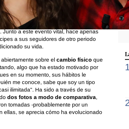
e
Dabiz Muñoz
, considerado
uno de los
mundo
, ha cambiado considerablemente.
 se convertía en padre junto a su mujer,
reja dio la bienvenida a
su primera hija,
o. Junto a este evento vital, hace apenas
cipes a sus seguidores de otro periodo
icionado su vida.
L
r abiertamente sobre el
cambio físico
que
tando, algo que ha estado motivado por
pues en su momento, sus hábitos le
Quién me conoce, sabe que soy un tipo
asi ilimitada". Ha sido a través de su
ado
dos fotos a modo de comparativa
,
eron tomadas -probablemente por un
n ellas, se aprecia cómo ha evolucionado