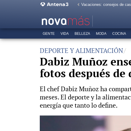
Vacaciones: consejos de ca
GENTE
VIDA
BELLEZA
MODA
COCINA
DEPORTE Y ALIMENTACIÓN
Dabiz Muñoz ense
fotos después de 
El chef Dabiz Muñoz ha compart
meses. El deporte y la alimentac
energía que tanto lo define.
Cristina Pedroche y Dabiz Muñoz ya