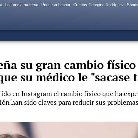
sa
Lactancia materna
Princesa Leonor
Críticas Georgina Rodríguez
Sonris
ña su gran cambio físic
que su médico le "sacase t
ido en Instagram el cambio físico que ha exp
ión han sido claves para reducir sus problemas 
 son padres: Publican la primera foto de su hija y desv