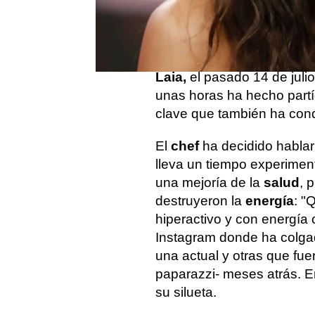
Recientemente, la vida d
mejores cocineros del 
Hace apenas unas semanas
Cristina Pedroche
. La pa
Laia,
el pasado 14 de juli
unas horas ha hecho partí
clave que también ha cond
El
chef
ha decidido habla
lleva un tiempo experimen
una mejoría de la
salud
, 
destruyeron la
energía
: "
hiperactivo y con energía c
Instagram donde ha colg
una actual y otras que fu
paparazzi- meses atrás. E
su silueta.