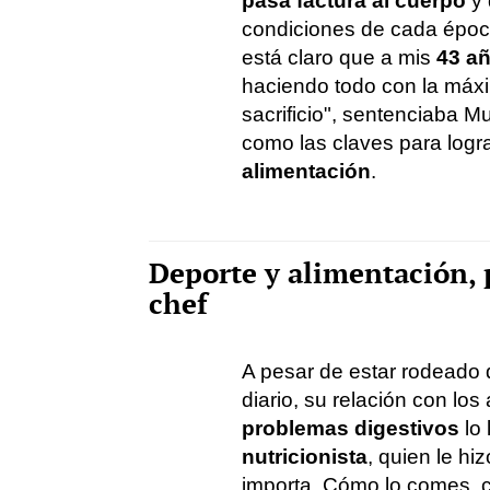
pasa factura al cuerpo
y
condiciones de cada época
está claro que a mis
43 a
haciendo todo con la máxi
sacrificio", sentenciaba M
como las claves para logr
alimentación
.
Deporte y alimentación, 
chef
A pesar de estar rodeado
diario, su relación con lo
problemas digestivos
lo 
nutricionista
, quien le h
importa. Cómo lo comes, 