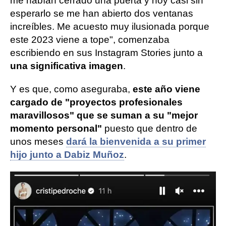
me habían cerrado una puerta y hoy casi sin
esperarlo se me han abierto dos ventanas
increíbles. Me acuesto muy ilusionada porque
este 2023 viene a tope", comenzaba
escribiendo en sus Instagram Stories junto a
una significativa imagen
.
Y es que, como aseguraba,
este año viene
cargado de "proyectos profesionales
maravillosos" que se suman a su "mejor
momento personal"
puesto que dentro de
unos meses
dará la bienvenida a su primer
hijo junto a Dabiz Muñoz
.