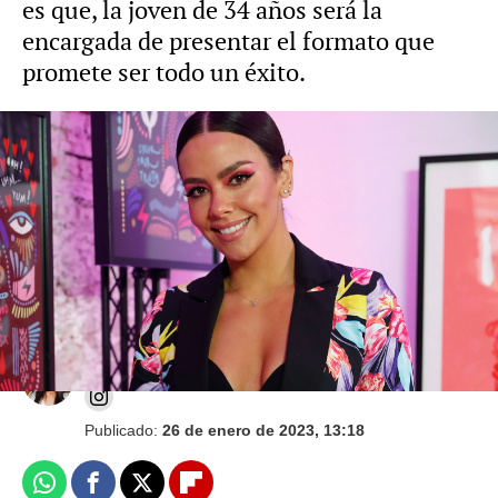
es que, la joven de 34 años será la
encargada de presentar el formato que
promete ser todo un éxito.
La foto de Dabiz Muñoz dándole un beso a
Cristina Pedroche en su tripita de
embarazada: "Lo mejor está por llegar"
Mariam Armiñana
Publicado:
26 de enero de 2023, 13:18
Whatsapp
Facebook
X
Flipboard