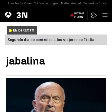
Juan Jesús Vivas
Tráfico de drogas
Mafia criminal
Incendios forestale
Antena
ÚLTIMA
Noticias
3
HORA
EN DIRECTO
Segundo día de controles a los viajeros de Italia
jabalina