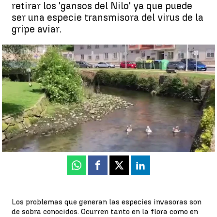
retirar los 'gansos del Nilo' ya que puede
ser una especie transmisora del virus de la
gripe aviar.
La Xunta de Galicia retira los gansos exóticos por el riesgo de
gripe aviar |
La Xunta de Galicia retira los gansos exóticos por el
riesgo de gripe aviar
Antena 3 Galicia
Publicado:
02 de mayo de 2022, 13:10
Whatsapp
Facebook
X
Linkedin
Los problemas que generan las especies invasoras son
de sobra conocidos. Ocurren tanto en la flora como en