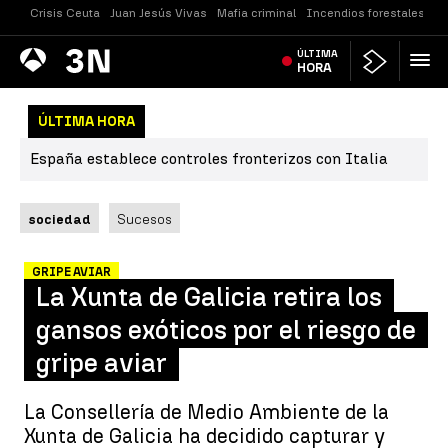
Crisis Ceuta
Juan Jesús Vivas
Mafia criminal
Incendios forestales
Vi
Antena
ÚLTIMA
Noticias
3
HORA
ÚLTIMA HORA
España establece controles fronterizos con Italia
sociedad
Sucesos
GRIPE AVIAR
La Xunta de Galicia retira los
gansos exóticos por el riesgo de
gripe aviar
La Consellería de Medio Ambiente de la
Xunta de Galicia ha decidido capturar y