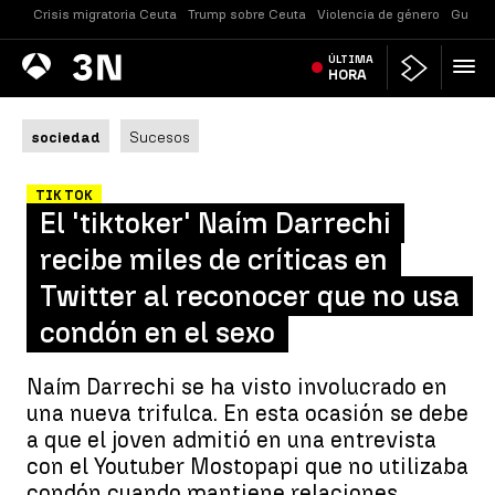
Crisis migratoria Ceuta
Trump sobre Ceuta
Violencia de género
Guerra
Antena
ÚLTIMA
Noticias
3
HORA
sociedad
Sucesos
TIK TOK
El 'tiktoker' Naím Darrechi
recibe miles de críticas en
Twitter al reconocer que no usa
condón en el sexo
Naím Darrechi se ha visto involucrado en
una nueva trifulca. En esta ocasión se debe
a que el joven admitió en una entrevista
con el Youtuber Mostopapi que no utilizaba
condón cuando mantiene relaciones