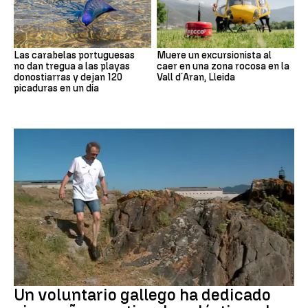
Las carabelas portuguesas
Muere un excursionista al
no dan tregua a las playas
caer en una zona rocosa en la
donostiarras y dejan 120
Vall d´Aran, Lleida
picaduras en un día
Medio ambiente
Un voluntario gallego ha dedicado