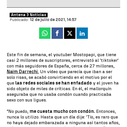
Antena 3 Noticias
Publicado:
12 de julio de 2021, 14:57
Whatsapp
Facebook
X
Linkedin
Este fin de semana, el youtuber Mostopapi, que tiene
casi 2 millones de suscriptores, entrevistó al 'tiktoker'
con más seguidores de España, cerca de 27 millones,
Naim Darrechi.
Un vídeo que parecía que iban a ser
solo risas, se acabó convirtiendo en el motivo por el
que
las redes sociales se han enfadado
y el joven ha
sido objeto de miles de críticas. En él, el mallorquín
aseguraba que no usaba condón cuando practicaba
sexo con sus ligues.
"No puedo,
me cuesta mucho con condón.
Entonces,
nunca lo utilizo. Hasta que un día dije: 'Tío, es raro que
no haya dejado embarazada a ninguna así tantos años,