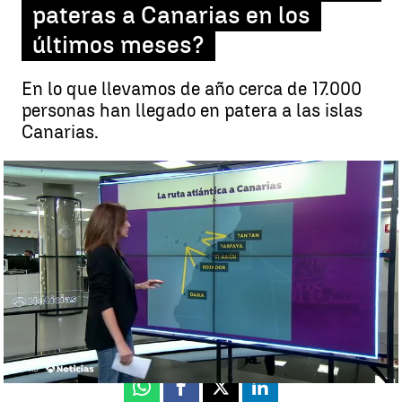
pateras a Canarias en los
últimos meses?
En lo que llevamos de año cerca de 17.000
personas han llegado en patera a las islas
Canarias.
¿Por qué están llegando tantas pateras a Canarias en los últimos
meses? |
CANARIAS NUEVA
Antena 3 Canarias
Actualizado:
20 de noviembre de 2020, 19:01
Publicado:
20 de noviembre de 2020, 17:11
Whatsapp
Facebook
X
Linkedin