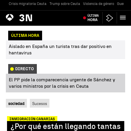
Crisis migratoria Ceuta
Trump sobre Ceuta
Violencia de género
Guerra U
Antena
ÚLTIMA
Noticias
3
HORA
ÚLTIMA HORA
Aislado en España un turista tras dar positivo en
hantavirus
DIRECTO
El PP pide la comparecencia urgente de Sánchez y
varios ministros por la crisis en Ceuta
sociedad
Sucesos
INMIGRACIÓN CANARIAS
¿Por qué están llegando tantas