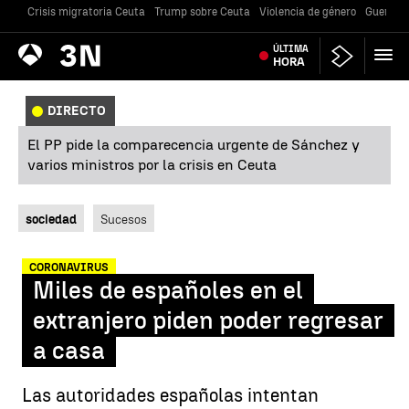
Crisis migratoria Ceuta
Trump sobre Ceuta
Violencia de género
Guerra U
Antena
ÚLTIMA
Noticias
3
HORA
DIRECTO
El PP pide la comparecencia urgente de Sánchez y
varios ministros por la crisis en Ceuta
sociedad
Sucesos
CORONAVIRUS
Miles de españoles en el
extranjero piden poder regresar
a casa
Las autoridades españolas intentan