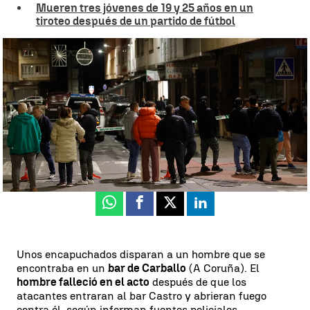
Mueren tres jóvenes de 19 y 25 años en un
tiroteo después de un partido de fútbol
Encapuchados disparan a un hombre en Carballo |
EFE
Rosario Miñano
Actualizado:
05 de diciembre de 2024, 11:57
Publicado:
05 de diciembre de 2024, 07:36
Whatsapp
Facebook
X
Linkedin
Unos encapuchados disparan a un hombre que se
encontraba en un
bar de Carballo
(A Coruña). El
hombre falleció en el acto
después de que los
atacantes entraran al bar Castro y abrieran fuego
contra él, según informan fuentes policiales.