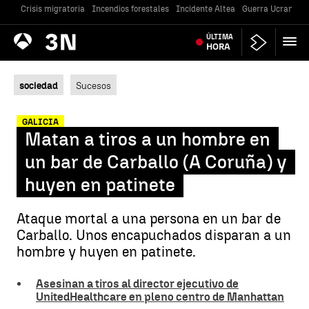
Crisis migratoria
Incendios forestales
Incidente Altea
Guerra Ucrania
Antena
ÚLTIMA
Noticias
3
HORA
sociedad
Sucesos
GALICIA
Matan a tiros a un hombre en
un bar de Carballo (A Coruña) y
huyen en patinete
Ataque mortal a una persona en un bar de
Carballo. Unos encapuchados disparan a un
hombre y huyen en patinete.
Asesinan a tiros al director ejecutivo de
UnitedHealthcare en pleno centro de Manhattan