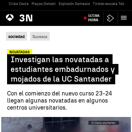
Crisis Ceuta
Playas Donosti
Explosión Damasco
Tiroteo escuela Tailandi
Antena
ÚLTIMA
Noticias
3
HORA
sociedad
Sucesos
NOVATADAS
Investigan las novatadas a
estudiantes embadurnados y
mojados de la UC Santander
Con el comienzo del nuevo curso 23-24
llegan algunas novatadas en algunos
centros universitarios.
Investigan las novatadas a estudiantes embadurnados y mojados
de la UC Santander |
Antena 3 Noticias