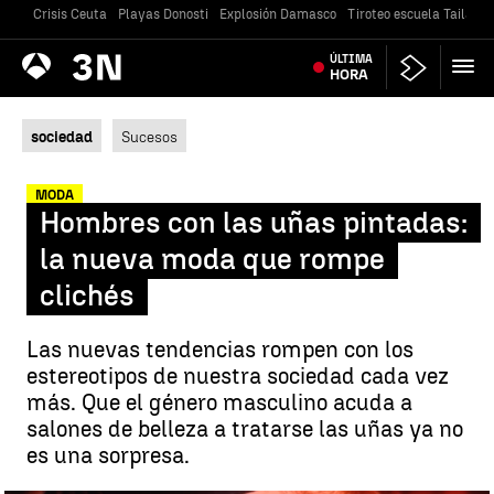
Crisis Ceuta
Playas Donosti
Explosión Damasco
Tiroteo escuela Tailandi
Antena
ÚLTIMA
Noticias
3
HORA
sociedad
Sucesos
MODA
Hombres con las uñas pintadas:
la nueva moda que rompe
clichés
Las nuevas tendencias rompen con los
estereotipos de nuestra sociedad cada vez
más. Que el género masculino acuda a
salones de belleza a tratarse las uñas ya no
es una sorpresa.