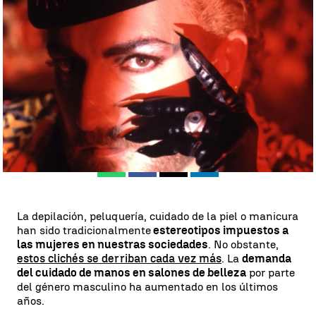
Hombres con las uñas pintadas: la nueva moda que rompe clichés |
Antena 3
Nerea del Hoyo
Publicado:
17 de junio de 2023, 18:19
Whatsapp
Facebook
X
Linkedin
La depilación, peluquería, cuidado de la piel o manicura
han sido tradicionalmente
estereotipos impuestos a
las mujeres en nuestras sociedades
. No obstante,
estos clichés se derriban cada vez más
. La
demanda
del cuidado de manos en salones de belleza
por parte
del género masculino ha aumentado en los últimos
años.