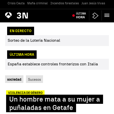
Crisis Ceuta
Mafia criminal
Incendios forestales
Juan Jesús Vivas
Vivi
Antena
ÚLTIMA
Noticias
3
HORA
EN DIRECTO
Sorteo de la Lotería Nacional
ÚLTIMA HORA
España establece controles fronterizos con Italia
sociedad
Sucesos
VIOLENCIA DE GÉNERO
Un hombre mata a su mujer a
puñaladas en Getafe