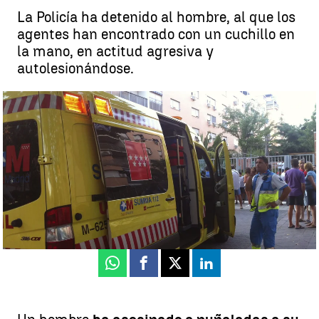
La Policía ha detenido al hombre, al que los
agentes han encontrado con un cuchillo en
la mano, en actitud agresiva y
autolesionándose.
Un hombre mata a su mujer a puñaladas en Getafe |
EFE
Juan Muñoz
Publicado:
24 de junio de 2025, 10:10
Whatsapp
Facebook
X
Linkedin