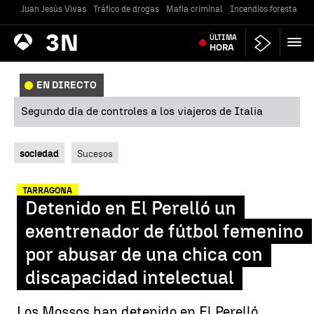
Juan Jesús Vivas
Tráfico de drogas
Mafia criminal
Incendios forestales
Antena
ÚLTIMA
Noticias
3
HORA
EN DIRECTO
Segundo día de controles a los viajeros de Italia
sociedad
Sucesos
TARRAGONA
Detenido en El Perelló un
exentrenador de fútbol femenino
por abusar de una chica con
discapacidad intelectual
Los Mossos han detenido en El Perelló,