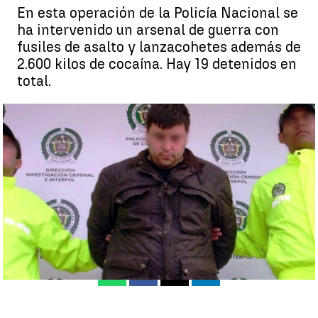
En esta operación de la Policía Nacional se
ha intervenido un arsenal de guerra con
fusiles de asalto y lanzacohetes además de
2.600 kilos de cocaína. Hay 19 detenidos en
total.
El momento de la detención de 'Matador' |
Antena 3 Noticias
Estíbaliz González
Actualizado:
07 de diciembre de 2022, 21:42
Publicado:
07 de diciembre de 2022, 11:32
Whatsapp
Facebook
X
Linkedin