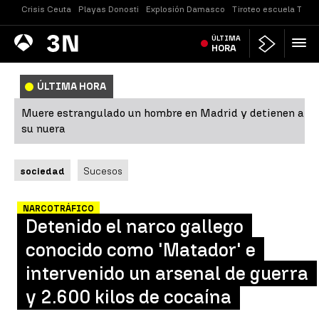
Crisis Ceuta
Playas Donosti
Explosión Damasco
Tiroteo escuela Taila
Antena
ÚLTIMA
Noticias
3
HORA
ÚLTIMA HORA
Muere estrangulado un hombre en Madrid y detienen a
su nuera
sociedad
Sucesos
NARCOTRÁFICO
Detenido el narco gallego
conocido como 'Matador' e
intervenido un arsenal de guerra
y 2.600 kilos de cocaína