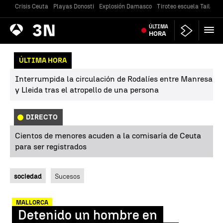
Crisis Ceuta
Playas Donosti
Explosión Damasco
Tiroteo escuela Tailandi
Antena
ÚLTIMA
Noticias
3
HORA
ÚLTIMA HORA
Interrumpida la circulación de Rodalíes entre Manresa
y Lleida tras el atropello de una persona
DIRECTO
Cientos de menores acuden a la comisaría de Ceuta
para ser registrados
sociedad
Sucesos
MALLORCA
Detenido un hombre en