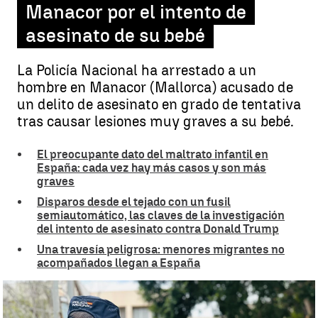
Manacor por el intento de
asesinato de su bebé
La Policía Nacional ha arrestado a un
hombre en Manacor (Mallorca) acusado de
un delito de asesinato en grado de tentativa
tras causar lesiones muy graves a su bebé.
El preocupante dato del maltrato infantil en
España: cada vez hay más casos y son más
graves
Disparos desde el tejado con un fusil
semiautomático, las claves de la investigación
del intento de asesinato contra Donald Trump
Una travesía peligrosa: menores migrantes no
acompañados llegan a España
Detenido un hombre en Manacor por el intento de asesinato de su
bebé |
Europa Press