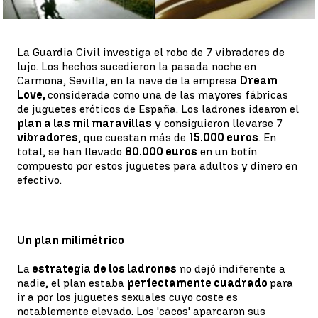
Whatsapp
Facebook
X
Linkedin
La Guardia Civil investiga el robo de 7 vibradores de
lujo. Los hechos sucedieron la pasada noche en
Carmona, Sevilla, en la nave de la empresa
Dream
Love,
considerada como una de las mayores fábricas
de juguetes eróticos de España. Los ladrones idearon el
plan a las mil maravillas
y consiguieron llevarse 7
vibradores
, que cuestan más de
15.000 euros
. En
total, se han llevado
80.000 euros
en un botín
compuesto por estos juguetes para adultos y dinero en
efectivo.
Un plan milimétrico
La
estrategia de los ladrones
no dejó indiferente a
nadie, el plan estaba
perfectamente cuadrado
para
ir a por los juguetes sexuales cuyo coste es
notablemente elevado. Los 'cacos' aparcaron sus