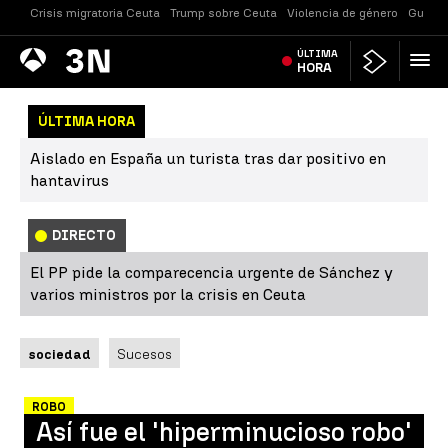
Crisis migratoria Ceuta
Trump sobre Ceuta
Violencia de género
Guerra
Antena
ÚLTIMA
Noticias
3
HORA
ÚLTIMA HORA
Aislado en España un turista tras dar positivo en
hantavirus
DIRECTO
El PP pide la comparecencia urgente de Sánchez y
varios ministros por la crisis en Ceuta
sociedad
Sucesos
ROBO
Así fue el 'hiperminucioso robo'