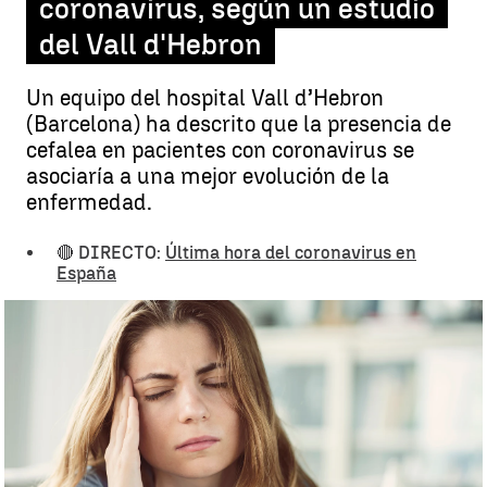
coronavirus, según un estudio
del Vall d'Hebron
Un equipo del hospital Vall d’Hebron
(Barcelona) ha descrito que la presencia de
cefalea en pacientes con coronavirus se
asociaría a una mejor evolución de la
enfermedad.
🔴 DIRECTO:
Última hora del coronavirus en
España
El dolor de cabeza podría indicar una mejor evolución del
coronavirus, según un estudio del Vall d'Hebron |
iStock
Antena 3 Noticias