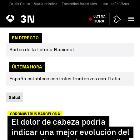
Crisis Ceuta
Mafia criminal
Incendios forestales
Juan Jesús Vivas
Vivi
Antena
ÚLTIMA
Noticias
3
HORA
EN DIRECTO
Sorteo de la Lotería Nacional
ÚLTIMA HORA
España establece controles fronterizos con Italia
Salud
CORONAVIRUS BARCELONA
El dolor de cabeza podría
indicar una mejor evolución del