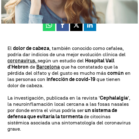
Actualizado:
06 de noviembre de 2020, 16:11
Publicado:
06 de noviembre de 2020, 13:36
Whatsapp
Facebook
X
Linkedin
El
dolor de cabeza
, también conocido como cefalea,
podría dar indicios de una mejor evolución clínica del
coronavirus,
según un estudio del
Hospital Vall
d'Hebron
de
Barcelona
que ha constatado que la
pérdida del olfato y del gusto es mucho más
común
en
las personas con
infección de covid-19
que tienen
dolor de cabeza.
La investigación, publicada en la revista '
Cephalalgia
',
la neuroinflamación local cercana a las fosas nasales
por donde entra el virus podría ser
un sistema de
defensa que evitaría la tormenta
de citocinas
sistémica asociada una sintomatología del coronavirus
grave.