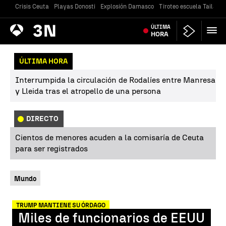
Crisis Ceuta
Playas Donosti
Explosión Damasco
Tiroteo escuela Tailandi
Antena
ÚLTIMA
Noticias
3
HORA
ÚLTIMA HORA
Interrumpida la circulación de Rodalíes entre Manresa
y Lleida tras el atropello de una persona
DIRECTO
Cientos de menores acuden a la comisaría de Ceuta
para ser registrados
Mundo
TRUMP MANTIENE SU ÓRDAGO
Miles de funcionarios de EEUU