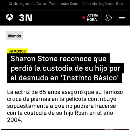
Crisis migratoria Ceuta
Trump sobre Ceuta
Violencia de género
Guerra U
Antena
ÚLTIMA
Noticias
3
HORA
Mundo
FAMOSOS
Sharon Stone reconoce que
perdió la custodia de su hijo por
el desnudo en 'Instinto Básico'
La actriz de 65 años aseguró que su famoso
cruce de piernas en la película contribuyó
supuestamente a que no pudiera hacerse
con la custodia de su hijo Roan en el año
2004.