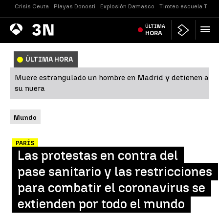
Crisis Ceuta
Playas Donosti
Explosión Damasco
Tiroteo escuela Taila
Antena
ÚLTIMA
Noticias
3
HORA
ÚLTIMA HORA
Muere estrangulado un hombre en Madrid y detienen a
su nuera
Mundo
PARÍS
Las protestas en contra del
pase sanitario y las restricciones
para combatir el coronavirus se
extienden por todo el mundo