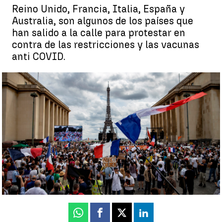
Reino Unido, Francia, Italia, España y
Australia, son algunos de los países que
han salido a la calle para protestar en
contra de las restricciones y las vacunas
anti COVID.
Las protestas en contra del pase sanitario y las restricciones
para combatir el coronavirus se extienden por todo el mundo |
EFE
Rosa María
Eva
Sandra
María José
Salcedo |
Millán |
Cavia |
Zamora
Actualizado:
26 de julio de 2021, 15:32
Publicado:
26 de julio de 2021, 11:36
Whatsapp
Facebook
X
Linkedin