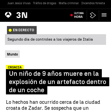
Juan Jesús Vivas
Tráfico de drogas
Mafia criminal
Incendios forestales
Antena
ÚLTIMA
Noticias
3
HORA
EN DIRECTO
Segundo día de controles a los viajeros de Italia
Mundo
CROACIA
Un niño de 9 años muere en la
explosión de un artefacto dentro
de un coche
Lo hechos han ocurrido cerca de la ciudad
croata de Zadar. Se sospecha que un