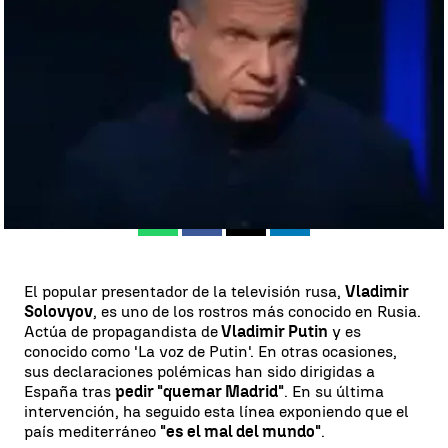
cargar contra España |
Antena 3
Nerea del Hoyo
Publicado:
30 de agosto de 2023, 14:02
Whatsapp
Facebook
X
Linkedin
El popular presentador de la televisión rusa,
Vladimir
Solovyov
, es uno de los rostros más conocido en Rusia.
Actúa de propagandista de
Vladimir Putin
y es
conocido como 'La voz de Putin'. En otras ocasiones,
sus declaraciones polémicas han sido dirigidas a
España tras
pedir "quemar Madrid"
. En su última
intervención, ha seguido esta línea exponiendo que el
país mediterráneo
"es el mal del mundo"
.