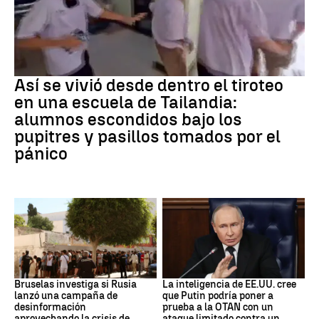
Tiroteo
Así se vivió desde dentro el tiroteo
en una escuela de Tailandia:
alumnos escondidos bajo los
pupitres y pasillos tomados por el
pánico
Desinformación rusa
OTAN
Bruselas investiga si Rusia
La inteligencia de EE.UU. cree
lanzó una campaña de
que Putin podría poner a
desinformación
prueba a la OTAN con un
aprovechando la crisis de
ataque limitado contra un