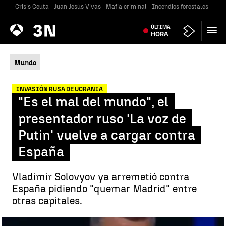
Crisis Ceuta
Juan Jesús Vivas
Mafia criminal
Incendios forestales
Vivi
Antena
ÚLTIMA
Noticias
3
HORA
Mundo
INVASIÓN RUSA DE UCRANIA
"Es el mal del mundo", el
presentador ruso 'La voz de
Putin' vuelve a cargar contra
España
Vladimir Solovyov ya arremetió contra
España pidiendo "quemar Madrid" entre
otras capitales.
"Es el mal del mundo", el presentador ruso 'La voz de Putin' vuelve a