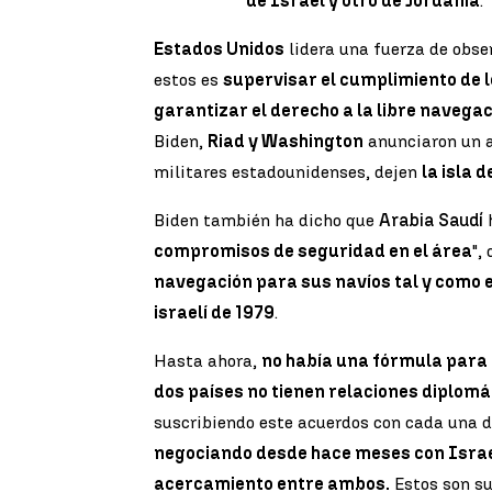
de Israel y otro de Jordania
.
Estados Unidos
lidera una fuerza de obse
estos es
supervisar el cumplimiento de l
garantizar el derecho a la libre navegac
Biden,
Riad y Washington
anunciaron un a
militares estadounidenses, dejen
la isla 
Biden también ha dicho que
Arabia Saudí
compromisos de seguridad en el área
",
navegación para sus navíos tal y como e
israelí de 1979
.
Hasta ahora,
no había una fórmula para 
dos países no tienen relaciones diplomá
suscribiendo este acuerdos con cada una de
negociando desde hace meses con Israe
acercamiento entre ambos.
Estos son s