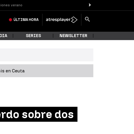
iones verano
ÚLTIMA
HORA
DIA
SERIES
NEWSLETTER
sis en Ceuta
erdo sobre dos