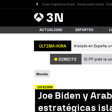
Crisis migratoria Ceuta
Trump sobre Ceuta
Vio
Antena
Noticias
3
ACTUALIDAD
DEPORTES
L
Aislado en España un
ÚLTIMA HORA
¿Qué
El PP pide la c
DIRECTO
Mundo
JOE BIDEN
Joe Biden y Arab
Busc
estratégicas isl