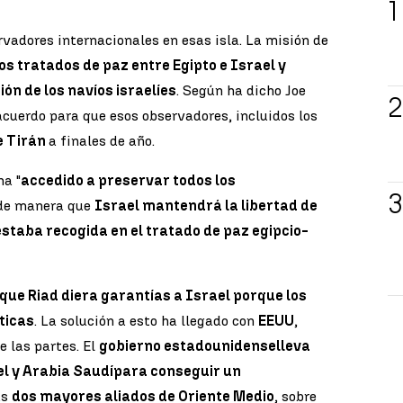
rvadores internacionales en esas isla. La misión de
os tratados de paz entre Egipto e Israel y
ión de los navíos israelíes
. Según ha dicho Joe
cuerdo para que esos observadores, incluidos los
de Tirán
a finales de año.
ha "
accedido a preservar todos los
 de manera que
Israel mantendrá la libertad de
staba recogida en el tratado de paz egipcio-
que Riad diera garantías a Israel porque los
ticas
. La solución a esto ha llegado con
EEUU
,
 las partes. El
gobierno estadounidense
lleva
l y Arabia Saudí
para conseguir un
us
dos mayores aliados de Oriente Medio
, sobre