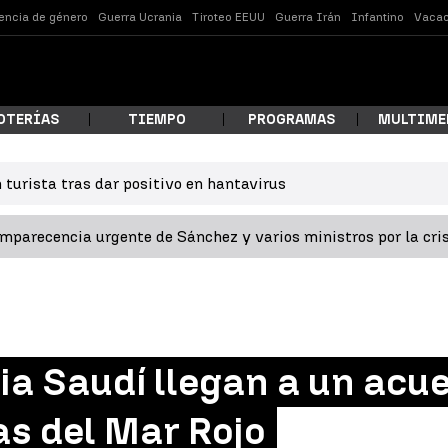
lencia de género
Guerra Ucrania
Tiroteo EEUU
Guerra Irán
Infantino
Vacac
OTERÍAS
TIEMPO
PROGRAMAS
MULTIME
 turista tras dar positivo en hantavirus
 estás buscando?
omparecencia urgente de Sánchez y varios ministros por la cri
ia Saudí llegan a un acu
ar
as del Mar Rojo