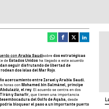
Whatsapp
Facebook
X
Linkedin
uerdo con
Arabia Saudí
sobre
dos estratégicas
nte de
Estados Unidos
ha llegado a este acuerdo
edan seguir disfrutando de libertad de
rodean dos islas del Mar Rojo
.
o acercamiento entre Israel y Arabia Saudí.
os horas con
Mohamed bin Salmán
el
,
príncipe
 Abdulaziz
,
el rey
.
El acuerdo se centra en dos
Tirán y Sanafir
, que tienen una importancia
L
 desembocadura del Golfo de Aqaba
, desde
 podría bloquear el paso a un importante puerto