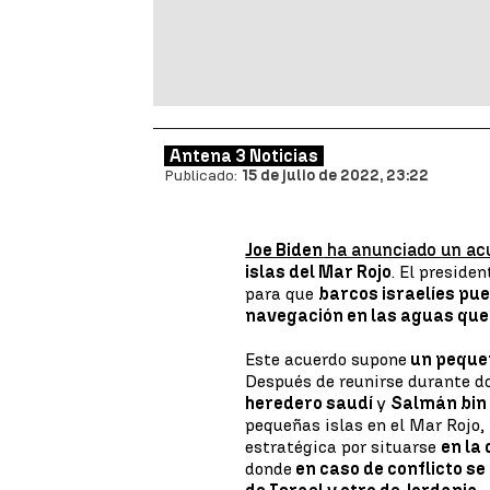
Antena 3 Noticias
Publicado:
15 de julio de 2022, 23:22
Joe Biden
ha anunciado un ac
islas del Mar Rojo
. El preside
para que
barcos israelíes pu
navegación en las aguas que 
Este acuerdo supone
un pequeñ
Después de reunirse durante d
heredero saudí
y
Salmán bin
pequeñas islas en el Mar Rojo,
estratégica por situarse
en la
donde
en caso de conflicto se