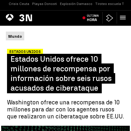
Crisis Ceuta
Playas Donosti
Explosión Damasco
Tiroteo escuela Taila
Antena
ÚLTIMA
Noticias
3
HORA
Mundo
ESTADOS UNIDOS
Estados Unidos ofrece 10
millones de recompensa por
información sobre seis rusos
acusados de ciberataque
Washington ofrece una recompensa de 10
millones para dar con los agentes rusos
que realizaron un ciberataque sobre EE.UU.
Estados Unidos ofrece recompensa por información sobre seis