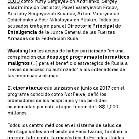
EEUU
como Yuriy Sergeyevich Andrienko, Sergey
Vladimirovich Detistov, Pavel Valeryevich Frolov,
Anatoliy Sergeyevich Kovalev, Artem Valeryevich
Ochichenko y Petr Nikolayevich Pliskin. Todos los
acusados trabajan para el
Directorio Principal de
Inteligencia
de la Junta General de las Fuerzas
Armadas de la Federación Rusa.
Washington
les acusa de haber participado "en una
conspiración que
desplegó programas informáticos
malignos
(...) para el beneficio estratégico de Rusia a
través de acceso no autorizado" a los ordenadores de
las empresas víctimas.
El
ciberataque
que lanzaron en junio de 2017 con el
programa conocido como NotPelya, dañó los
ordenadores de los hospitales y las pérdidas
ocasionadas por este ataque fueron de US$ 1,000
millones.
Todos los centro médicos en el sistema de salud de
Heritage Valley en el oeste de Pensilvania, también a
un gran fabricante farmacéutico de Estados Unidos.