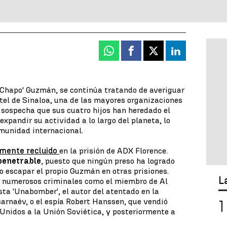
Whatsapp
Facebook
X
Linkedin
'Chapo' Guzmán, se continúa tratando de averiguar
rtel de Sinaloa, una de las mayores organizaciones
e sospecha que sus cuatro hijos han heredado el
expandir su actividad a lo largo del planeta, lo
omunidad internacional.
lmente recluido
en la prisión de ADX Florence.
penetrable
, puesto que ningún preso ha logrado
do escapar el propio Guzmán en otras prisiones.
L
a numerosos criminales como el miembro de Al
sta 'Unabomber', el autor del atentado en la
arnaév, o el espía Robert Hanssen, que vendió
Unidos a la Unión Soviética, y posteriormente a