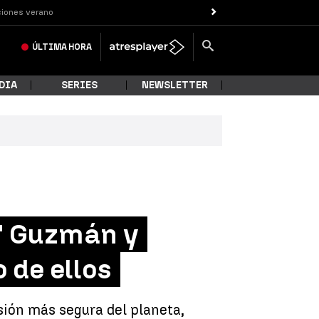
iones verano
ÚLTIMA
HORA
DIA
SERIES
NEWSLETTER
o' Guzmán y
 de ellos
isión más segura del planeta,