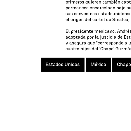
primeros quieren también captu
permanece encarcelado bajo su
sus convecinos estadounidenses
el origen del cartel de Sinaloa,
El presidente mexicano, André
adoptada por la justicia de Es
y asegura que "corresponde a l
cuatro hijos del 'Chapo' Guzmá
Estados Unidos
México
Chapo