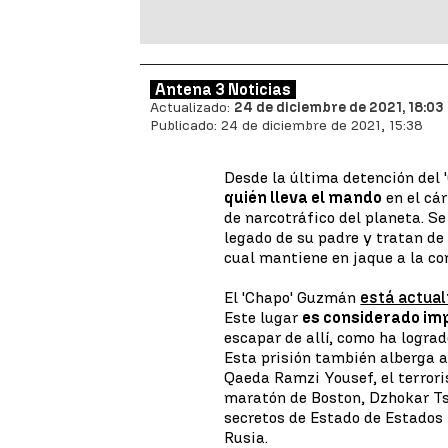
Antena 3 Noticias
Actualizado:
24 de diciembre de 2021, 18:03
Publicado:
24 de diciembre de 2021, 15:38
Desde la última detención del 
quién lleva el mando
en el cá
de narcotráfico del planeta. S
legado de su padre y tratan de 
cual mantiene en jaque a la c
El 'Chapo' Guzmán
está actua
Este lugar
es considerado im
escapar de allí, como ha logra
Esta prisión también alberga 
Qaeda Ramzi Yousef, el terrori
maratón de Boston, Dzhokar Ts
secretos de Estado de Estados 
Rusia.