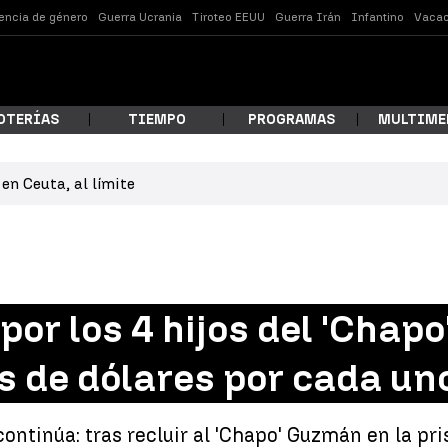
lencia de género
Guerra Ucrania
Tiroteo EEUU
Guerra Irán
Infantino
Vacac
OTERÍAS
TIEMPO
PROGRAMAS
MULTIME
en Ceuta, al límite
 estás buscando?
por los 4 hijos del 'Chap
s de dólares por cada uno
ar
continúa: tras recluir al 'Chapo' Guzmán en la pr