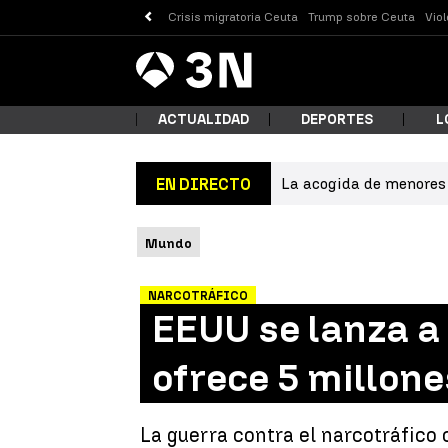
Crisis migratoria Ceuta
Trump sobre Ceuta
Vio
Antena
Noticias
3
ACTUALIDAD
DEPORTES
L
La acogida de menores 
EN DIRECTO
¿Qué
Mundo
NARCOTRÁFICO
EEUU se lanza a 
ofrece 5 millone
Busc
La guerra contra el narcotráfico 