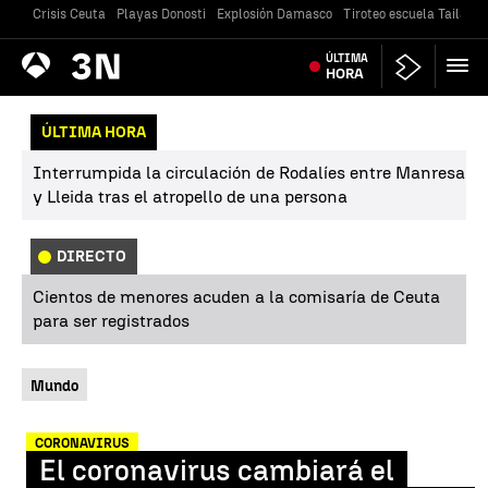
Crisis Ceuta
Playas Donosti
Explosión Damasco
Tiroteo escuela Tailandi
Antena
ÚLTIMA
Noticias
3
HORA
ÚLTIMA HORA
Interrumpida la circulación de Rodalíes entre Manresa
y Lleida tras el atropello de una persona
DIRECTO
Cientos de menores acuden a la comisaría de Ceuta
para ser registrados
Mundo
CORONAVIRUS
El coronavirus cambiará el