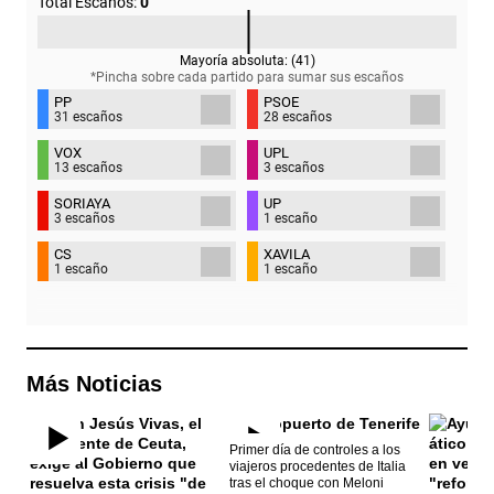
Total Escaños:
0
Mayoría absoluta: (
41
)
*Pincha sobre cada partido para sumar sus
escaños
PP
PSOE
31 escaños
28 escaños
VOX
UPL
13 escaños
3 escaños
SORIAYA
UP
3 escaños
1 escaño
CS
XAVILA
1 escaño
1 escaño
Más Noticias
Primer día de controles a los
viajeros procedentes de Italia
tras el choque con Meloni