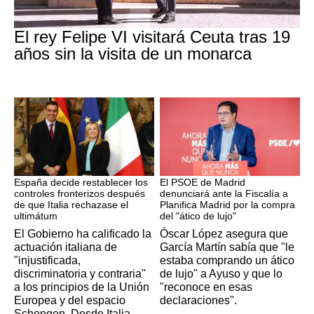
Crisis Migratoria
El rey Felipe VI visitará Ceuta tras 19
años sin la visita de un monarca
CRISIS MIGRATORIA
PSOE MADRID
España decide restablecer los
El PSOE de Madrid
controles fronterizos después
denunciará ante la Fiscalía a
de que Italia rechazase el
Planifica Madrid por la compra
ultimátum
del "ático de lujo"
El Gobierno ha calificado la
Óscar López asegura que
actuación italiana de
García Martín sabía que "le
"injustificada,
estaba comprando un ático
discriminatoria y contraria"
de lujo" a Ayuso y que lo
a los principios de la Unión
"reconoce en esas
Europea y del espacio
declaraciones".
Schengen. Desde Italia