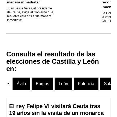
Juan Jesús Vivas, el presidente
de Ceuta, exige al Gobierno que
La Comuni
resuelva esta crisis "de manera
la venta el
inmediata"
Chamberí p
Consulta el resultado de las
elecciones de Castilla y León
en:
Ávila
Burgos
León
Palencia
Salam
El rey Felipe VI visitará Ceuta tras
19 años sin la visita de un monarca