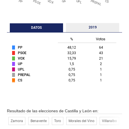
PP
PSOE
VOX
UP
UPL
PREPAL
CS
2019
DATOS
%
Votos
PP
48,12
64
PSOE
32,33
43
VOX
15,79
21
UP
1,5
2
UPL
0,75
1
PREPAL
0,75
1
CS
0,75
1
Resultado de las elecciones de Castilla y León en:
Zamora
Benavente
Toro
Morales del Vino
Villaralbo
Mo