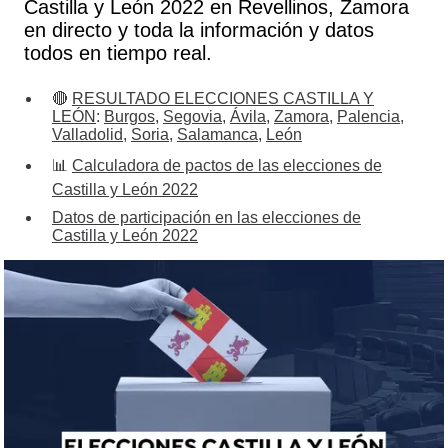
Castilla y León 2022 en Revellinos, Zamora
en directo y toda la información y datos
todos en tiempo real.
🔴
RESULTADO ELECCIONES CASTILLA Y
LEÓN
:
Burgos
,
Segovia
,
Ávila
,
Zamora
,
Palencia
,
Valladolid
,
Soria
,
Salamanca
,
León
📊
Calculadora de pactos de las elecciones de
Castilla y León 2022
Datos de participación en las elecciones de
Castilla y León 2022