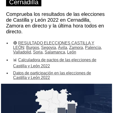
Cernadilla
Comprueba los resultados de las elecciones
de Castilla y León 2022 en Cernadilla,
Zamora en directo y la última hora todos en
directo.
🔴
RESULTADO ELECCIONES CASTILLA Y
LEÓN
:
Burgos
,
Segovia
,
Ávila
,
Zamora
,
Palencia
,
Valladolid
,
Soria
,
Salamanca
,
León
📊
Calculadora de pactos de las elecciones de
Castilla y León 2022
Datos de participación en las elecciones de
Castilla y León 2022