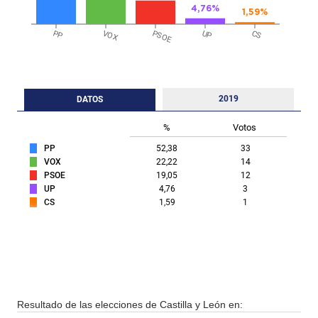
4,76%
1,59%
PP
VOX
PSOE
UP
CS
2019
DATOS
%
Votos
PP
52,38
33
VOX
22,22
14
PSOE
19,05
12
UP
4,76
3
CS
1,59
1
Resultado de las elecciones de Castilla y León en: