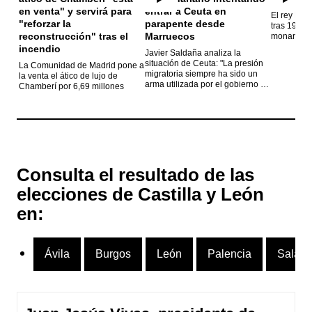
El rey Feli
tras 19 año
monarca
Javier Saldaña analiza la
situación de Ceuta: "La presión
La Comunidad de Madrid pone a
migratoria siempre ha sido un
la venta el ático de lujo de
arma utilizada por el gobierno de
Chamberí por 6,69 millones
Marruecos"
Consulta el resultado de las
elecciones de Castilla y León
en:
Ávila
Burgos
León
Palencia
Salam