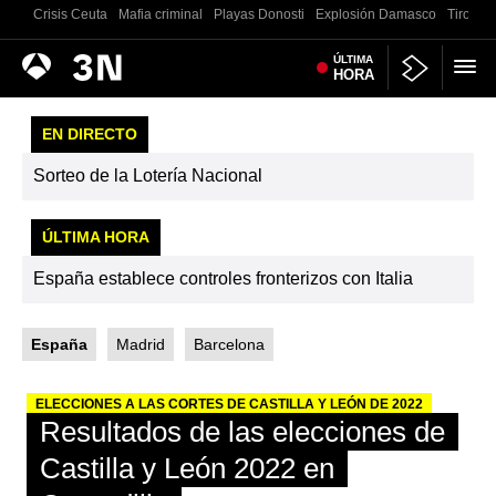
Crisis Ceuta
Mafia criminal
Playas Donosti
Explosión Damasco
Tiroteo 
Antena
ÚLTIMA
Noticias
HORA
3
EN DIRECTO
Sorteo de la Lotería Nacional
ÚLTIMA HORA
España establece controles fronterizos con Italia
España
Madrid
Barcelona
ELECCIONES A LAS CORTES DE CASTILLA Y LEÓN DE 2022
Resultados de las elecciones de
Castilla y León 2022 en