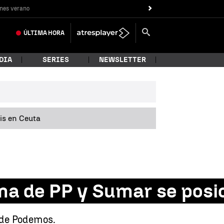
nes verano
ÚLTIMA
HORA
DIA
SERIES
NEWSLETTER
sis en Ceuta
ma de PP y Sumar se posi
e de Podemos.