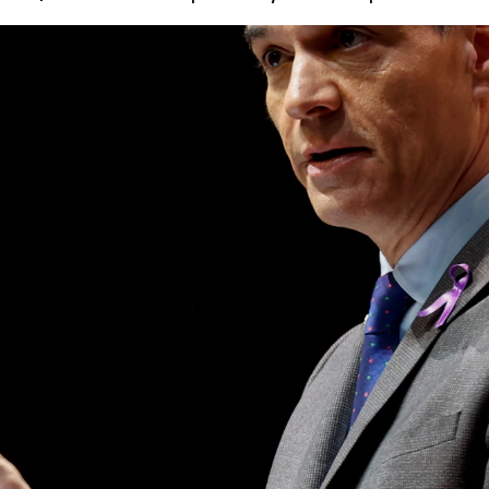
El PSOE se mantiene a la cabeza por encima de PP y Sumar se p
Whatsapp
Facebook
X
Linkedin
etro tras el lanzamiento de 'Sumar', el
nuevo