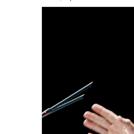
Rosario Miñano
Actualizado:
20 de abril de 2023, 15:49
Publicado:
20 de abril de 2023, 12:40
El CIS publica el primer baróm