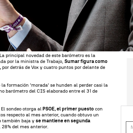
el que quiere ser
"la primera presidenta de
ión de censura
que presentó Vox contra el
e no prosperó.
del Centro de Investigaciones Sociológicas incluye
fuerza política,
por delante de Podemos
,
beza.
al PSOE a la cabeza
del ranking con cuatro
 La principal novedad de este barómetro es la
ada por la ministra de Trabajo,
Sumar figura como
,
por detrás de Vox y cuatro puntos por delante de
e la formación 'morada' se hunden al perder casi la
mo barómetro del CIS elaborado entre el 31 de
 El sondeo otorga al
PSOE, el primer puesto
con
os respecto al mes anterior, cuando obtuvo un
óo también baja y
se mantiene en segunda
l 28% del mes anterior.