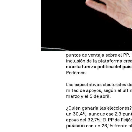
proyecto de Yolanda Díaz
con 
España"
y también tras la
moc
presidente Pedro Sánchez y qu
El barómetro del mes de abril 
a Sumar y la sitúa como cuarta 
mientras el PSOE sigue a la ca
Los datos extraídos
mantienen 
puntos de ventaja sobre el PP.
inclusión de la plataforma cre
cuarta fuerza política del país
Podemos.
Las expectativas electorales d
mitad de apoyos, según el últi
marzo y el 5 de abril.
¿Quién ganaría las elecciones?
un 30,4%, aunque cae 2,3 punt
apoyo del 32,7%. El
PP
de Feij
posición
con un 26,1% frente a