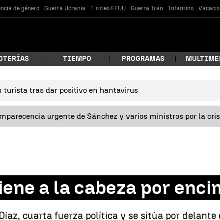
encia de género
Guerra Ucrania
Tiroteo EEUU
Guerra Irán
Infantino
Vacacio
OTERÍAS
TIEMPO
PROGRAMAS
MULTIME
turista tras dar positivo en hantavirus
 estás buscando?
omparecencia urgente de Sánchez y varios ministros por la cri
ene a la cabeza por enci
car
íaz, cuarta fuerza política y se sitúa por delant