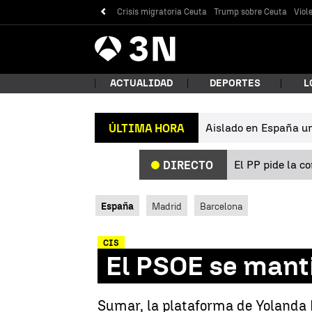
Crisis migratoria Ceuta
Trump sobre Ceuta
Viol
Antena
Noticias
3
ACTUALIDAD
DEPORTES
L
Aislado en España un 
ÚLTIMA HORA
¿Qué
El PP pide la c
DIRECTO
España
Madrid
Barcelona
CIS
El PSOE se manti
Bus
Sumar, la plataforma de Yolanda D