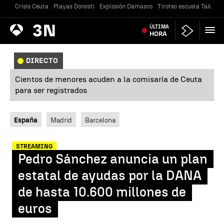
Crisis Ceuta
Playas Donosti
Explosión Damasco
Tiroteo escuela Tailandi
Antena
ÚLTIMA
Noticias
3
HORA
DIRECTO
Cientos de menores acuden a la comisaría de Ceuta
para ser registrados
España
Madrid
Barcelona
STREAMING
Pedro Sánchez anuncia un plan
estatal de ayudas por la DANA
de hasta 10.600 millones de
euros