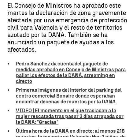
El Consejo de Ministros ha aprobado este
martes la declaración de zona gravemente
afectada por una emergencia de protección
civil para Valencia y el resto de territorios
azotado por la DANA. También se ha
anunciado un paquete de ayudas a los
afectados.
Pedro Sánchez da cuenta del paquete de
medidas aprobado en Consejo de Ministros para
paliar los efectos de la DANA, streaming en
directo
Primeras imágenes del interior del parking del
centro comercial Bonaire donde esperaban
encontrar decenas de muertos por la DANA
VÍDEO | El momento en el que trasladan a la
mujer rescatada tras pasar 3 días atrapada por
la DANA: "Gracias"
Última hora de la DANA en directo: al menos 218
muertos, la mayoría en Valencia; Hay 2 niños, de