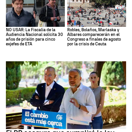
NO USAR: La Fiscalía de la
Robles, Bolaños, Marlaska y
Audiencia Nacional solicita 30
Albares comparecerán en el
años de prisión para cinco
Congreso a finales de agosto
exjefes de ETA
por la crisis de Ceuta
Crisis migratoria