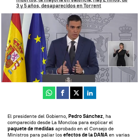
3 y 5 años, desaparecidos en Torrent
Pedro Sánchez anuncia un plan estatal de ayudas por la DANA de
hasta 10.600 millones
Ángela Clemente
Actualizado:
05 de noviembre de 2024, 13:11
Publicado:
05 de noviembre de 2024, 11:50
Whatsapp
Facebook
X
Linkedin
El presidente del Gobierno,
Pedro Sánchez
, ha
comparecido desde La Moncloa para explicar el
paquete de medidas
aprobado en el Consejo de
Ministros para paliar los
efectos de la DANA
en varias