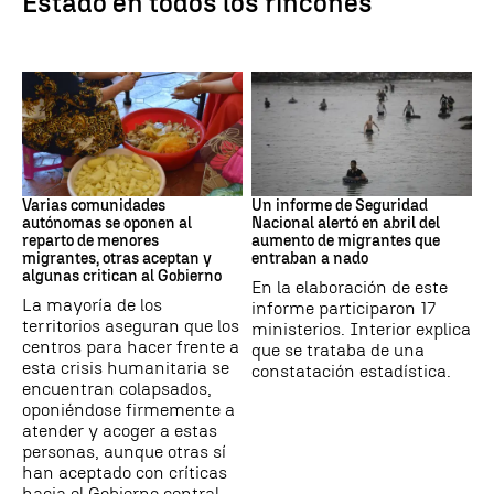
Estado en todos los rincones"
Crisis Migratoria
Ceuta
Varias comunidades
Un informe de Seguridad
autónomas se oponen al
Nacional alertó en abril del
reparto de menores
aumento de migrantes que
migrantes, otras aceptan y
entraban a nado
algunas critican al Gobierno
En la elaboración de este
La mayoría de los
informe participaron 17
territorios aseguran que los
ministerios. Interior explica
centros para hacer frente a
que se trataba de una
esta crisis humanitaria se
constatación estadística.
encuentran colapsados,
oponiéndose firmemente a
atender y acoger a estas
personas, aunque otras sí
han aceptado con críticas
hacia el Gobierno central.