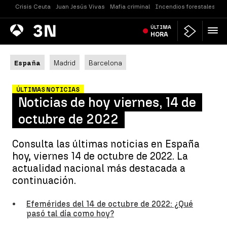
Crisis Ceuta
Juan Jesús Vivas
Mafia criminal
Incendios forestales
Vi
Antena
ÚLTIMA
Noticias
3
HORA
España
Madrid
Barcelona
ÚLTIMAS NOTICIAS
Noticias de hoy viernes, 14 de
octubre de 2022
Consulta las últimas noticias en España
hoy, viernes 14 de octubre de 2022. La
actualidad nacional más destacada a
continuación.
Efemérides del 14 de octubre de 2022: ¿Qué
pasó tal día como hoy?