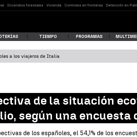
nal
Incendios forestales
Vivienda
Controles en fronteras
Detención en Pal
OTERÍAS
TIEMPO
PROGRAMAS
MULTIME
les a los viajeros de Italia
 estás buscando?
ectiva de la situación ec
lio, según una encuesta
ar
pectivas de los españoles, el 54,1% de los encues