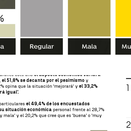
Whatsapp
Facebook
X
Linkedin
21:37
r
Sigma Dos
para
Antena 3 Noticias
considera
 nuestro país es
'mala' o 'muy mala'
y solo el
'muy buena'.
joría en la perspectiva de los españoles
sobre la
spaña ya que en
septiembre
era un 71% de los
nes concluían que la situación era 'mala' o 'muy
L
durante este año
el aspecto económico variará
,
el 51,8% se decanta por el pesimismo
y
2% opina que la situación 'mejorará' y
el 33,2%
á igual'.
particulares
el 49,4% de los encuestados
' su situación económica
personal frente al 28,7%
y mala' y el 20,2% que cree que es 'buena' o 'muy