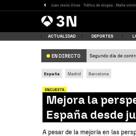
Juan Jesús Vivas
Tráfico de drogas
Mafia crimi
Antena
Noticias
3
ACTUALIDAD
DEPORTES
L
Segundo día de contro
EN DIRECTO
¿Qué
España
Madrid
Barcelona
ENCUESTA
Mejora la persp
España desde ju
Busc
A pesar de la mejoría en las pers