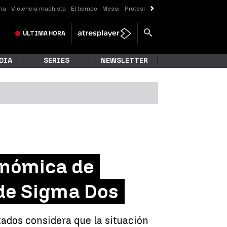
ma
Violencia machista
El tiempo
Messi
Protestas Sóller
Crisis Ceuta
ÚLTIMA
HORA
DIA
SERIES
NEWSLETTER
onómica de
 de Sigma Dos
tados considera que la situación