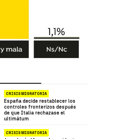
as más vistas
Lo último
CRISIS MIGRATORIA
España decide restablecer los
controles fronterizos después
de que Italia rechazase el
ultimátum
CRISIS MIGRATORIA