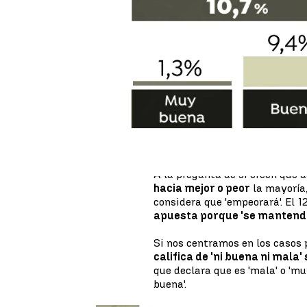
Publicado:
29 de noviembre de 2022, 
El 54,1% de los encuestados po
que la
situación económica
en
10,7% la califica de
'buena' o 
Este dato indica una
ligera me
situación de la economía en E
encuestados por Sigma Dos quie
mala' y en julio el 69%.
A la pregunta de si creen que 
hacia mejor o peor
la mayoría
considera que 'empeorará'. El 1
apuesta porque 'se mantendr
Si nos centramos en los casos 
califica de 'ni buena ni mala
que declara que es 'mala' o 'mu
buena'.