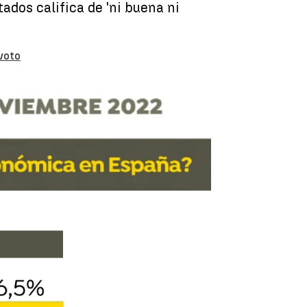
ados califica de 'ni buena ni
voto
onómica es 'mala' o 'muy mala'. |
Antena 3 Noticias