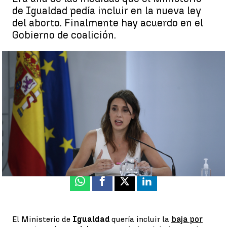
de Igualdad pedía incluir en la nueva ley
del aborto. Finalmente hay acuerdo en el
Gobierno de coalición.
El Gobierno acuerda que la nueva ley del aborto incluya las
bajas laborales por reglas dolorosas |
EFE
Rosa María Salcedo
Actualizado:
13 de mayo de 2022, 21:23
Publicado:
13 de mayo de 2022, 17:02
Whatsapp
Facebook
X
Linkedin
El Ministerio de
Igualdad
quería incluir la
baja por