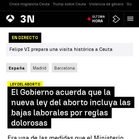
Crisis migratoria Ceuta
Trump sobre Ceuta
Violencia de género
Guerra
Antena
ÚLTIMA
Noticias
3
HORA
EN DIRECTO
Felipe VI prepara una visita histórica a Ceuta
España
Madrid
Barcelona
LEY DEL ABORTO
El Gobierno acuerda que la
nueva ley del aborto incluya las
bajas laborales por reglas
dolorosas
Era una de las medidas que el Ministerio