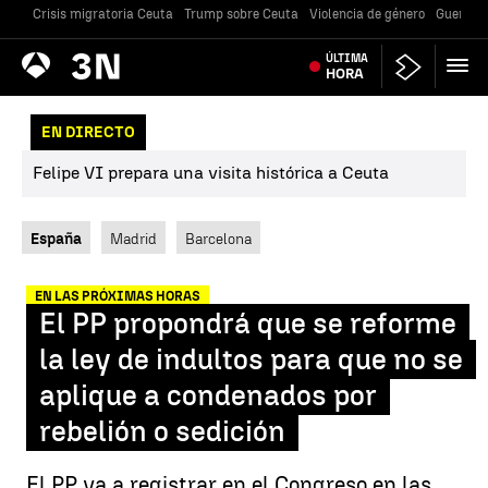
Crisis migratoria Ceuta
Trump sobre Ceuta
Violencia de género
Guerra U
Antena
ÚLTIMA
Noticias
3
HORA
EN DIRECTO
Felipe VI prepara una visita histórica a Ceuta
España
Madrid
Barcelona
EN LAS PRÓXIMAS HORAS
El PP propondrá que se reforme
la ley de indultos para que no se
aplique a condenados por
rebelión o sedición
El PP va a registrar en el Congreso en las