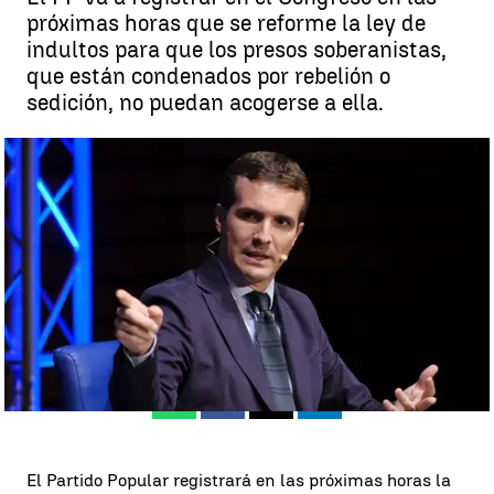
próximas horas que se reforme la ley de
indultos para que los presos soberanistas,
que están condenados por rebelión o
sedición, no puedan acogerse a ella.
El PP propondrá que se reforme la ley de indultos para que no se
aplique a condenados por rebelión o sedición |
antena3noticias.com
Madrid
Antena 3 Noticias
Publicado:
24 de septiembre de 2018, 15:34
Whatsapp
Facebook
X
Linkedin
El Partido Popular registrará en las próximas horas la