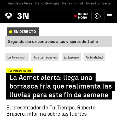
Juan Jesús Vivas
Tráfico de drogas
Mafia criminal
Incendios forestales
Antena
ÚLTIMA
Noticias
3
HORA
EN DIRECTO
Segundo día de controles a los viajeros de Italia
La Previsión
Tus Imágenes
El Equipo
Actualidad
LA PREVISIÓN
La Aemet alerta: llega una
borrasca fría que realimenta las
lluvias para este fin de semana
El presentador de Tu Tiempo, Roberto
Brasero, informa sobre las fuertes