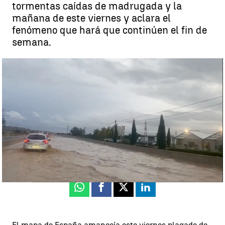
tormentas caídas de madrugada y la
mañana de este viernes y aclara el
fenómeno que hará que continúen el fin de
semana.
Roberto Brasero avisa de la llegada de la borrasca fría que
realimenta las lluvias el fin de semana. |
antena3.com
Andrés Pantoja
Publicado:
15 de septiembre de 2023, 16:31
Whatsapp
Facebook
X
Linkedin
El mapa de España amanecía este viernes plagado de