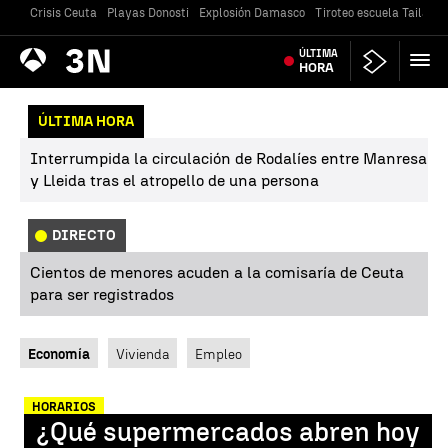
Crisis Ceuta
Playas Donosti
Explosión Damasco
Tiroteo escuela Tailandi
Antena
ÚLTIMA
Noticias
3
HORA
ÚLTIMA HORA
Interrumpida la circulación de Rodalíes entre Manresa
y Lleida tras el atropello de una persona
DIRECTO
Cientos de menores acuden a la comisaría de Ceuta
para ser registrados
Economía
Vivienda
Empleo
HORARIOS
¿Qué supermercados abren hoy