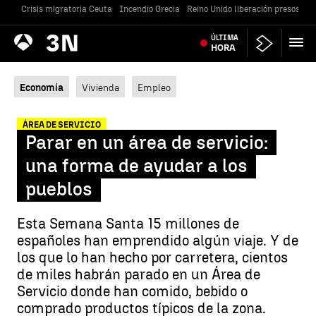
Crisis migratoria Ceuta
Incendio Grecia
Reino Unido liberación presos
Gu
Antena
ÚLTIMA
Noticias
3
HORA
Economía
Vivienda
Empleo
ÁREA DE SERVICIO
Parar en un área de servicio:
una forma de ayudar a los
pueblos
Esta Semana Santa 15 millones de
españoles han emprendido algún viaje. Y de
los que lo han hecho por carretera, cientos
de miles habrán parado en un Área de
Servicio donde han comido, bebido o
comprado productos típicos de la zona.