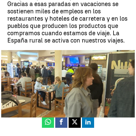
Gracias a esas paradas en vacaciones se
sostienen miles de empleos en los
restaurantes y hoteles de carretera y en los
pueblos que producen los productos que
compramos cuando estamos de viaje. La
España rural se activa con nuestros viajes.
Parar en un Área de Servicio: una forma de ayudar a los pueblos |
Antena 3 Noticias
Silvia García
Publicado:
19 de abril de 2025, 18:14
Whatsapp
Facebook
X
Linkedin