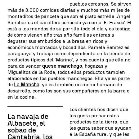
pueblos cercanos. Se sirven
más de 3.000 comidas diarias y muchos más miles de
montaditos de panceta que son el plato estrella .Ángel
Sánchez es el parrillero conocido ya como 'El Frasco'. Él
está a los mandos de su parrilla todo el día y es testigo
de cómo vienen año tras año familias enteras a
degustar sus embutidos a la brasa en ricos y
económicos montados y bocadillos. Pamela Benítez es
paraguaya y trabaja como dependienta en la tienda de
productos típicos del 'Marino', y nos cuenta que ella no
para de vender
queso manchego
, hogazas y
Miguelitos de la Roda, todos ellos productos también
elaborados en los pueblos manchegos. Ella ya es parte
de
La Mancha,
ya es también un motor humano de
desarrollo, como los son sus compañeros en la barra o
en la cocina.
Los clientes nos dicen que
La navaja de
les gusta probar estos
productos de la tierra, que
Albacete, el
les gusta saber que ayudan
sobao de
a la España rural y que les
Cantabria, los