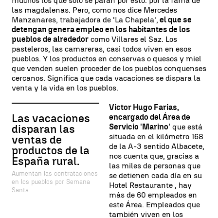
muchos los que sólo se paran por esto: por la fama de
las magdalenas. Pero, como nos dice Mercedes
Manzanares, trabajadora de 'La Chapela',
el que se
detengan genera empleo en los habitantes de los
pueblos de alrededor
como Villares el Saz. Los
pasteleros, las camareras, casi todos viven en esos
pueblos. Y los productos en conservas o quesos y miel
que venden suelen proceder de los pueblos conquenses
cercanos. Significa que cada vacaciones se dispara la
venta y la vida en los pueblos.
Victor Hugo Farias,
Las vacaciones
encargado del Área de
Servicio 'Marino'
que está
disparan las
situada en el kilómetro 168
ventas de
de la A-3 sentido Albacete,
productos de la
nos cuenta que, gracias a
España rural.
las miles de personas que
Aumentan las contrataciones
se detienen cada día en su
en los pueblos por Semana
Hotel Restaurante , hay
Santa
más de 60 empleados en
este Área. Empleados que
también viven en los