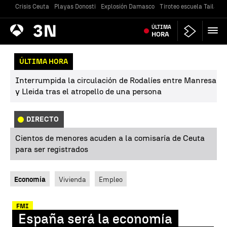
Crisis Ceuta
Playas Donosti
Explosión Damasco
Tiroteo escuela Tailandi
Antena
ÚLTIMA
Noticias
3
HORA
ÚLTIMA HORA
Interrumpida la circulación de Rodalíes entre Manresa
y Lleida tras el atropello de una persona
DIRECTO
Cientos de menores acuden a la comisaría de Ceuta
para ser registrados
Economía
Vivienda
Empleo
FMI
España será la economía