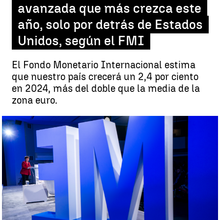
avanzada que más crezca este
año, solo por detrás de Estados
Unidos, según el FMI
El Fondo Monetario Internacional estima
que nuestro país crecerá un 2,4 por ciento
en 2024, más del doble que la media de la
zona euro.
España será la economía avanzada que más crezca este año, solo
por detrás de Estados Unidos, según el FMI |
EFE
Santiago Cid
Publicado:
16 de julio de 2024, 21:53