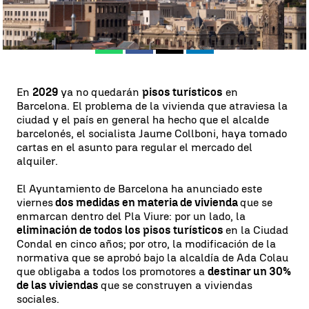
Publicado:
21 de junio de 2024, 13:11
Whatsapp
Facebook
X
Linkedin
En
2029
ya no quedarán
pisos turísticos
en
Barcelona. El problema de la vivienda que atraviesa la
ciudad y el país en general ha hecho que el alcalde
barcelonés, el socialista Jaume Collboni, haya tomado
cartas en el asunto para regular el mercado del
alquiler.
El Ayuntamiento de Barcelona ha anunciado este
viernes
dos medidas en materia de vivienda
que se
enmarcan dentro del Pla Viure: por un lado, la
eliminación de todos los pisos turísticos
en la Ciudad
Condal en cinco años; por otro, la modificación de la
normativa que se aprobó bajo la alcaldía de Ada Colau
que obligaba a todos los promotores a
destinar un 30%
de las viviendas
que se construyen a viviendas
sociales.