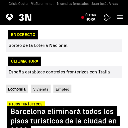
Crisis Ceuta
Mafia criminal
Incendios forestales
Juan Jesús Vivas
Vivi
Antena
ÚLTIMA
Noticias
3
HORA
EN DIRECTO
Sorteo de la Lotería Nacional
ÚLTIMA HORA
España establece controles fronterizos con Italia
Economía
Vivienda
Empleo
PISOS TURÍSTICOS
Barcelona eliminará todos los
pisos turísticos de la ciudad en