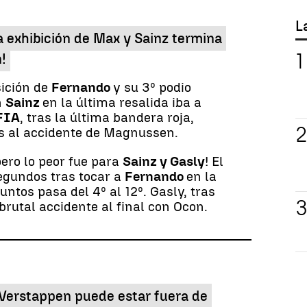
L
a exhibición de Max y Sainz termina
!
sición de
Fernando
y su 3º podio
n
Sainz
en la última resalida iba a
FIA
, tras la última bandera roja,
as al accidente de Magnussen.
ro lo peor fue para
Sainz y Gasly
! El
egundos tras tocar a
Fernando
en la
untos pasa del 4º al 12º. Gasly, tras
brutal accidente al final con Ocon.
 Verstappen puede estar fuera de