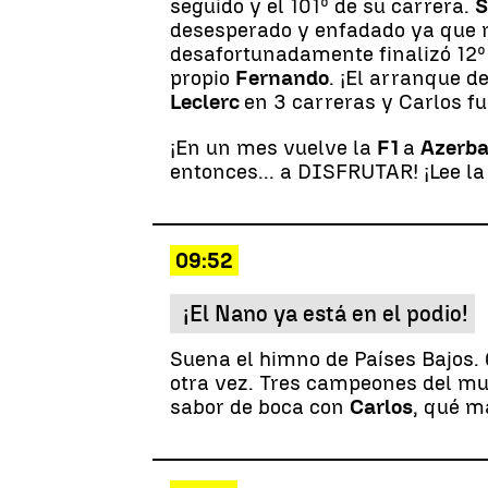
seguido y el 101º de su carrera.
S
desesperado y enfadado ya que m
desafortunadamente finalizó 12º 
propio
Fernando
. ¡El arranque d
Leclerc
en 3 carreras y Carlos fu
¡En un mes vuelve la
F1
a
Azerba
entonces... a DISFRUTAR! ¡Lee l
09:52
¡El Nano ya está en el podio!
Suena el himno de Países Bajos. 
otra vez. Tres campeones del mu
sabor de boca con
Carlos
, qué m