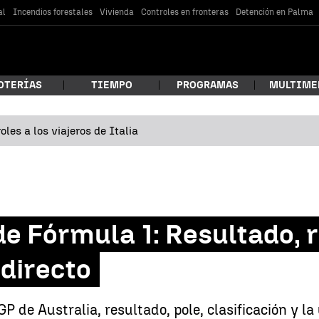
al
Incendios forestales
Vivienda
Controles en fronteras
Detención en Palma
OTERÍAS
TIEMPO
PROGRAMAS
MULTIME
les a los viajeros de Italia
 estás buscando?
de Fórmula 1: Resultado,
 directo
car
GP de Australia, resultado, pole, clasificación y 