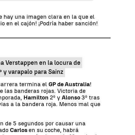
e hay una imagen clara en la que el
o en el cajón! ¡Podría haber sanción!
na Verstappen en la locura de
º y varapalo para Sainz
carrera termina el
GP de Australia
!
 las banderas rojas. Victoria de
emporada,
Hamilton
2º y
Alonso
3º tras
vias a la bandera roja. Menos mal que
ón de 5 segundos por causar una
rado
Carlos
en su coche, habrá