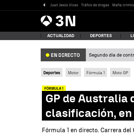
Juan Jesús Vivas
Tráfico de drogas
Mafia crimin
Antena
Noticias
3
ACTUALIDAD
DEPORTES
L
Segundo día de contro
EN DIRECTO
¿Qué
Deportes
Motor
Fórmula 1
Moto GP
FÓRMULA 1
GP de Australia 
clasificación, en
Bus
Fórmula 1 en directo. Carrera del 