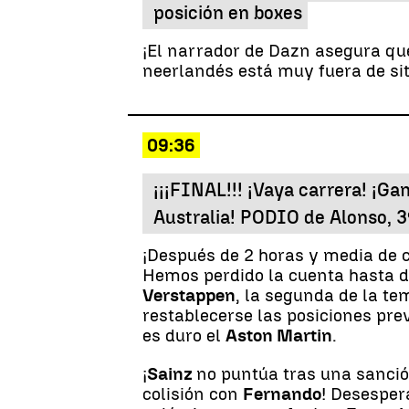
posición en boxes
¡El narrador de Dazn asegura qu
neerlandés está muy fuera de siti
09:36
¡¡¡FINAL!!! ¡Vaya carrera! ¡Ga
Australia! PODIO de Alonso, 3
¡Después de 2 horas y media de 
Hemos perdido la cuenta hasta de
Verstappen
, la segunda de la t
restablecerse las posiciones pre
es duro el
Aston Martin
.
¡
Sainz
no puntúa tras una sanci
colisión con
Fernando
! Desespe