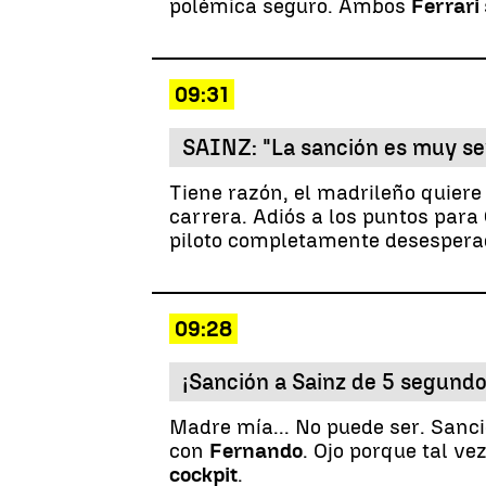
polémica seguro. Ambos
Ferrari
09:31
SAINZ: "La sanción es muy sev
Tiene razón, el madrileño quiere
carrera. Adiós a los puntos para
piloto completamente desespera
09:28
¡Sanción a Sainz de 5 segundo
Madre mía... No puede ser. Sanc
con
Fernando
. Ojo porque tal v
cockpit
.