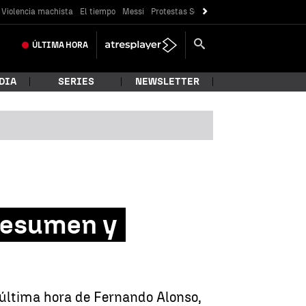
Violencia machista
El tiempo
Messi
Protestas Sóller
Crisis Ceuta
ÚLTIMA
HORA
DIA
SERIES
NEWSLETTER
 resumen y
la última hora de Fernando Alonso,