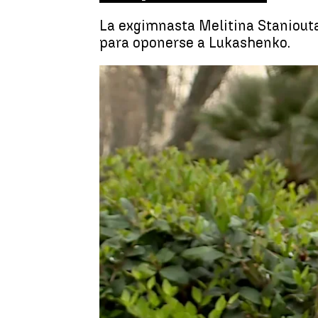
La exgimnasta Melitina Staniouta 
para oponerse a Lukashenko.
Virginia L. Esplá
Publicado:
02 de marzo de 2022, 16: