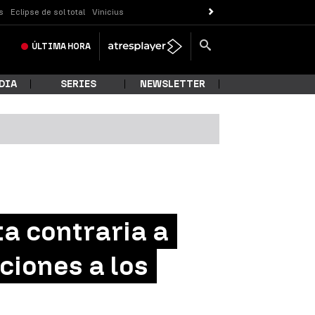
s
Eclipse de sol total
Vinicius
ÚLTIMA
HORA
DIA
SERIES
NEWSLETTER
a contraria a
ciones a los