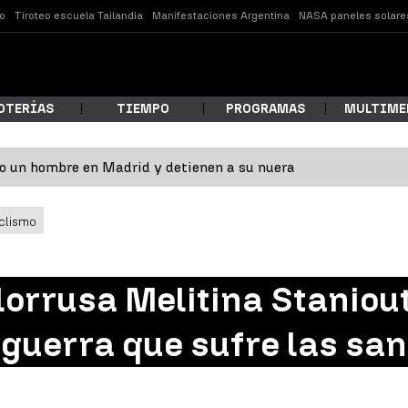
o
Tiroteo escuela Tailandia
Manifestaciones Argentina
NASA paneles solare
OTERÍAS
TIEMPO
PROGRAMAS
MULTIME
 un hombre en Madrid y detienen a su nuera
 estás buscando?
clismo
lorrusa Melitina Staniout
guerra que sufre las san
ar