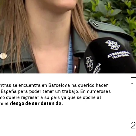
rusa, pero está en contra de la guerra. De hecho,
oponerse a su presidente
Lukashenko
, el amigo de
 que
huir por la guerra.
Ahora está en Barcelona,
oniendo difícil.
los diferentes
organismos deportivos
én a
Bielorrusia y a sus deportistas
,
ionismo de su Gobierno con el Kremlin. Muchos
 la guerra, pero sufren los efectos colaterales de
L
ntras se encuentra en Barcelona ha querido hacer
España para poder tener un trabajo. En numerosas
no quiere regresar a su país ya que se opone al
e el
riesgo de ser detenida.