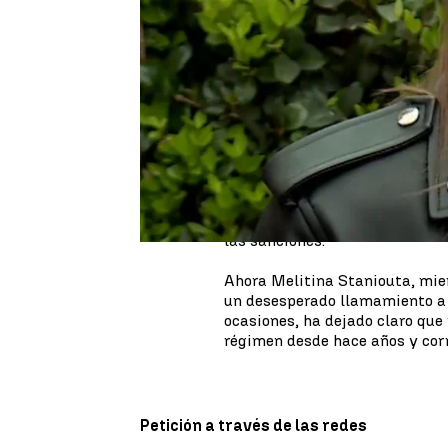
Melitina es gimnasta, es bielor
tuvo que salir de su país por 
Putin. Se fue a Kiev, pero tuvo
pero ser bielorrusa se lo está p
Las sanciones contra Rusia de 
internacionales afectan tambi
precisamente por el colaborac
rusos y bielorrusos se oponen a
las sanciones.
Ahora Melitina Staniouta, mie
un desesperado llamamiento a 
ocasiones, ha dejado claro que 
régimen desde hace años y corr
Petición a través de las redes