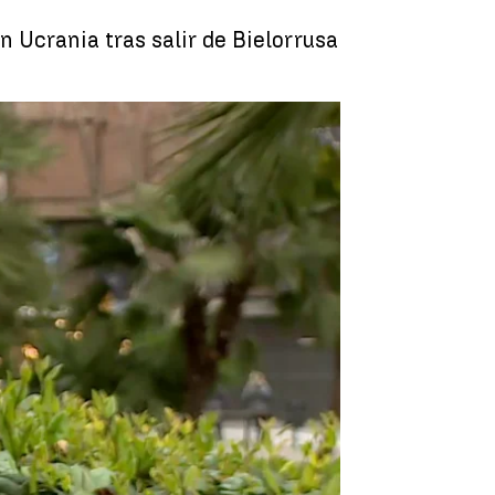
 Ucrania tras salir de Bielorrusa
Melitina Staniouta |
EFE