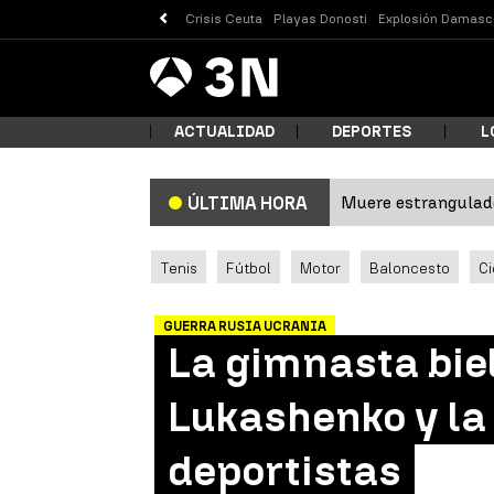
Crisis Ceuta
Playas Donosti
Explosión Damasc
Antena
Noticias
3
ACTUALIDAD
DEPORTES
L
Muere estrangulado
ÚLTIMA HORA
¿Qué
Tenis
Fútbol
Motor
Baloncesto
Ci
GUERRA RUSIA UCRANIA
La gimnasta bie
Lukashenko y la 
deportistas
Busc